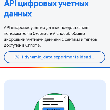
API цифровых учетных
данных
API цифровых учётных данных предоставляет
пользователям безопасный способ обмена
цифровыми учётными данными с сайтами и теперь
доступен в Chrome.
{% if dynamic_data.experiments.IdentityButtonTextFeature.button_variant == 'variant_a' %}Узнать больше{% else %}Читать документ{% endif %}