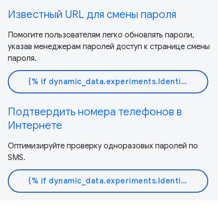
Известный URL для смены пароля
Помогите пользователям легко обновлять пароли,
указав менеджерам паролей доступ к странице смены
пароля.
{% if dynamic_data.experiments.IdentityButtonTextFeature.button_variant == 'variant_a' %}Узнать больше{% else %}Читать документ{% endif %}
Подтвердить номера телефонов в
Интернете
Оптимизируйте проверку одноразовых паролей по
SMS.
{% if dynamic_data.experiments.IdentityButtonTextFeature.button_variant == 'variant_a' %}Узнать больше{% else %}Читать документ{% endif %}