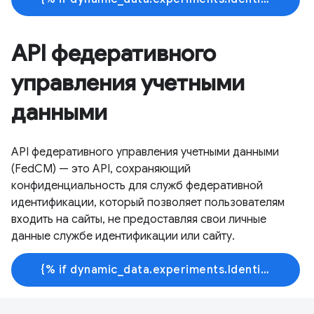
API федеративного
управления учетными
данными
API федеративного управления учетными данными
(FedCM) — это API, сохраняющий
конфиденциальность для служб федеративной
идентификации, который позволяет пользователям
входить на сайты, не предоставляя свои личные
данные службе идентификации или сайту.
{% if dynamic_data.experiments.IdentityButtonTextFeature.button_variant == 'variant_a' %}Узнать больше{% else %}Начать обучение{% endif %}