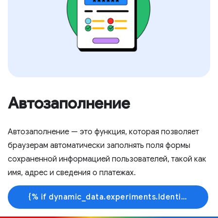
Автозаполнение
Автозаполнение — это функция, которая позволяет
браузерам автоматически заполнять поля формы
сохраненной информацией пользователей, такой как
имя, адрес и сведения о платежах.
{% if dynamic_data.experiments.IdentityButtonTextFeature.button_variant == 'variant_a' %}Узнать больше{% else %}Начать обучение{% endif %}