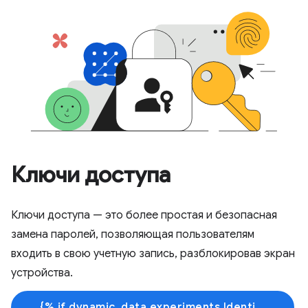
Ключи доступа
Ключи доступа — это более простая и безопасная
замена паролей, позволяющая пользователям
входить в свою учетную запись, разблокировав экран
устройства.
{% if dynamic_data.experiments.IdentityButtonTextFeature.button_variant == 'variant_a' %}Узнать больше{% else %}Начать обучение{% endif %}