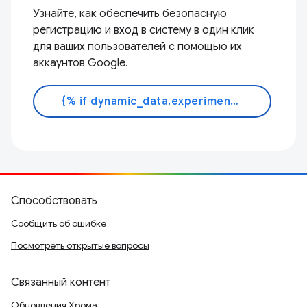
Узнайте, как обеспечить безопасную
регистрацию и вход в систему в один клик
для ваших пользователей с помощью их
аккаунтов Google.
{% if dynamic_data.experiments.IdentityButtonTextFeature.button_variant == 'variant_a' %}Узнать больше{% else %}Читать документ{% endif %}
Способствовать
Сообщить об ошибке
Посмотреть открытые вопросы
Связанный контент
Обновления Хрома