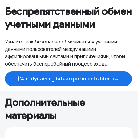
Беспрепятственный обмен
учетными данными
Узнайте, как безопасно обмениваться учетными
данными пользователей между вашими
аффилированными сайтами и приложениями, чтобы
обеспечить бесперебойный процесс входа.
{% if dynamic_data.experiments.IdentityButtonTextFeature.button_variant == 'variant_a' %}Узнать больше{% else %}Начать обучение{% endif %}
Дополнительные
материалы