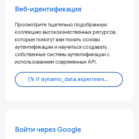
Веб-идентификация
Просмотрите тщательно подобранную
коллекцию высококачественных ресурсов,
которые помогут вам понять основы
аутентификации и научиться создавать
собственные системы аутентификации с
использованием современных API.
{% if dynamic_data.experiments.IdentityButtonTextFeature.button_variant == 'variant_a' %}Узнать больше{% else %}Читать документацию{% endif %}
Войти через Google