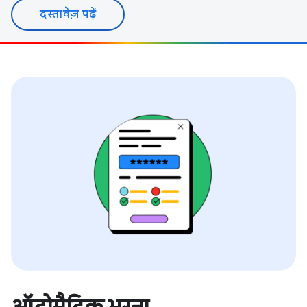
दस्तावेज़ पढ़ें
ऑटोमैटिक भरना