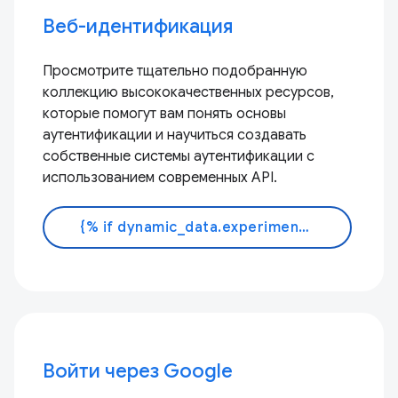
Веб-идентификация
Просмотрите тщательно подобранную
коллекцию высококачественных ресурсов,
которые помогут вам понять основы
аутентификации и научиться создавать
собственные системы аутентификации с
использованием современных API.
{% if dynamic_data.experiments.IdentityButtonTextFeature.button_variant == 'variant_a' %}Узнать больше{% else %}Читать документацию{% endif %}
Войти через Google