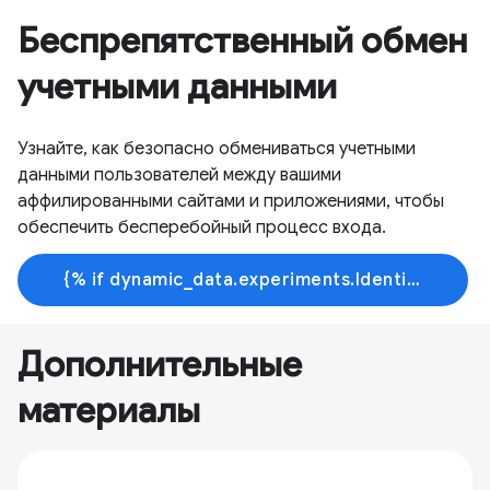
Беспрепятственный обмен
учетными данными
Узнайте, как безопасно обмениваться учетными
данными пользователей между вашими
аффилированными сайтами и приложениями, чтобы
обеспечить бесперебойный процесс входа.
{% if dynamic_data.experiments.IdentityButtonTextFeature.button_variant == 'variant_a' %}Узнать больше{% else %}Начать обучение{% endif %}
Дополнительные
материалы