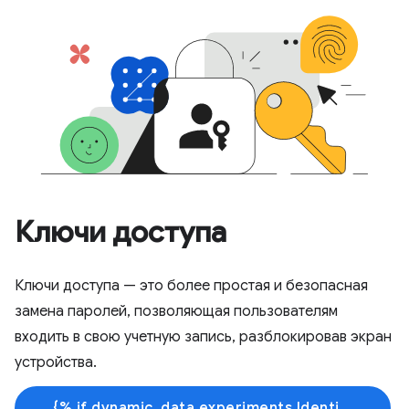
Ключи доступа
Ключи доступа — это более простая и безопасная
замена паролей, позволяющая пользователям
входить в свою учетную запись, разблокировав экран
устройства.
{% if dynamic_data.experiments.IdentityButtonTextFeature.button_variant == 'variant_a' %}Узнать больше{% else %}Начать обучение{% endif %}