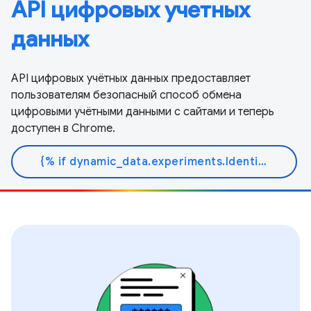
API цифровых учетных
данных
API цифровых учётных данных предоставляет
пользователям безопасный способ обмена
цифровыми учётными данными с сайтами и теперь
доступен в Chrome.
{% if dynamic_data.experiments.IdentityButtonTextFeature.button_variant == 'variant_a' %}Узнать больше{% else %}Читать документ{% endif %}