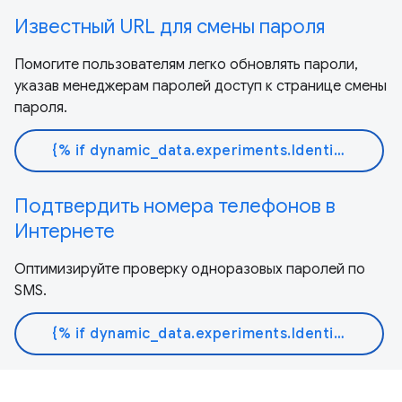
Известный URL для смены пароля
Помогите пользователям легко обновлять пароли,
указав менеджерам паролей доступ к странице смены
пароля.
{% if dynamic_data.experiments.IdentityButtonTextFeature.button_variant == 'variant_a' %}Узнать больше{% else %}Читать документ{% endif %}
Подтвердить номера телефонов в
Интернете
Оптимизируйте проверку одноразовых паролей по
SMS.
{% if dynamic_data.experiments.IdentityButtonTextFeature.button_variant == 'variant_a' %}Узнать больше{% else %}Читать документ{% endif %}