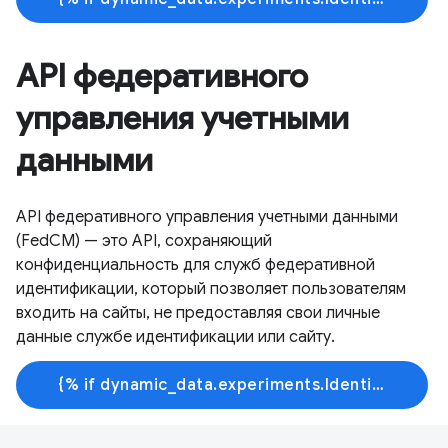
API федеративного
управления учетными
данными
API федеративного управления учетными данными
(FedCM) — это API, сохраняющий
конфиденциальность для служб федеративной
идентификации, который позволяет пользователям
входить на сайты, не предоставляя свои личные
данные службе идентификации или сайту.
{% if dynamic_data.experiments.IdentityButtonTextFeature.button_variant == 'variant_a' %}Узнать больше{% else %}Начать обучение{% endif %}