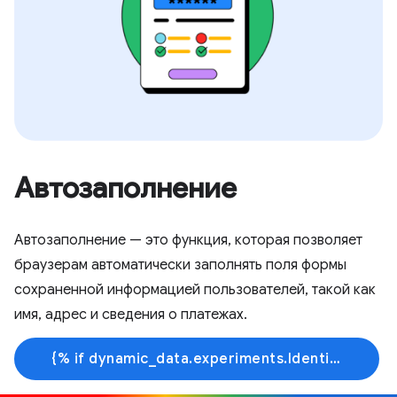
Автозаполнение
Автозаполнение — это функция, которая позволяет
браузерам автоматически заполнять поля формы
сохраненной информацией пользователей, такой как
имя, адрес и сведения о платежах.
{% if dynamic_data.experiments.IdentityButtonTextFeature.button_variant == 'variant_a' %}Узнать больше{% else %}Начать обучение{% endif %}