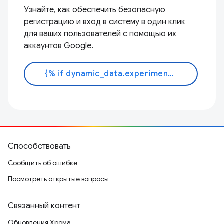
Узнайте, как обеспечить безопасную
регистрацию и вход в систему в один клик
для ваших пользователей с помощью их
аккаунтов Google.
{% if dynamic_data.experiments.IdentityButtonTextFeature.button_variant == 'variant_a' %}Узнать больше{% else %}Читать документ{% endif %}
Способствовать
Сообщить об ошибке
Посмотреть открытые вопросы
Связанный контент
Обновления Хрома