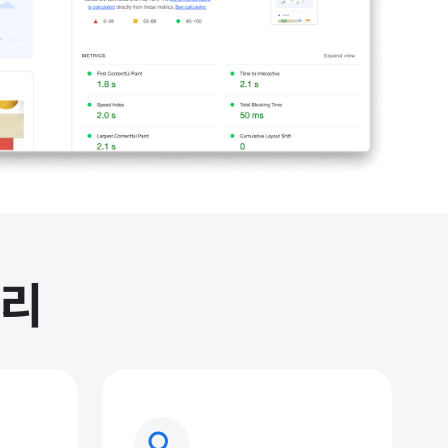
고리
search