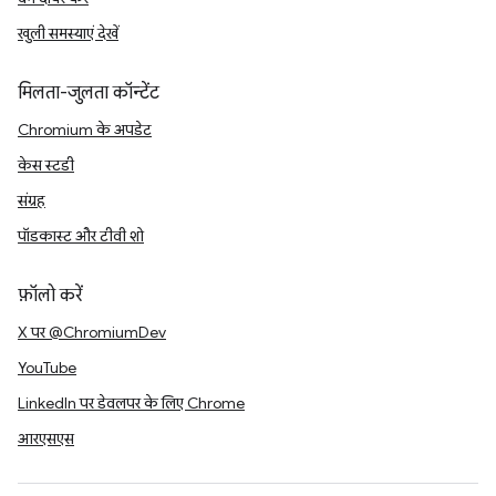
खुली समस्याएं देखें
मिलता-जुलता कॉन्टेंट
Chromium के अपडेट
केस स्टडी
संग्रह
पॉडकास्ट और टीवी शो
फ़ॉलो करें
X पर @ChromiumDev
YouTube
LinkedIn पर डेवलपर के लिए Chrome
आरएसएस