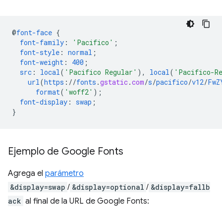
@
font-face
{
font-family
:
'Pacifico'
;
font-style
:
normal
;
font-weight
:
400
;
src
:
local
(
'Pacifico Regular'
),
local
(
'Pacifico-R
url
(
https
://
fonts
.
gstatic
.
com
/
s
/
pacifico
/
v12
/
FwZ
format
(
'woff2'
);
font-display
:
swap
;
}
Ejemplo de Google Fonts
Agrega el
parámetro
&display=swap
/
&display=optional
/
&display=fallb
ack
al final de la URL de Google Fonts: