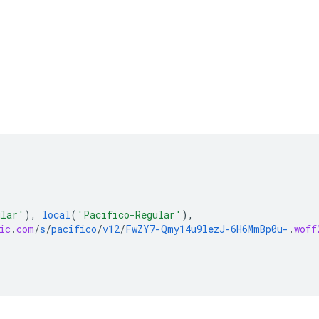
ular'
),
local
(
'Pacifico-Regular'
),
ic
.
com
/
s
/
pacifico
/
v12
/
FwZY7-Qmy14u9lezJ-6H6MmBp0u-
.
woff