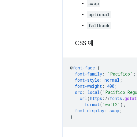
swap
optional
fallback
CSS 예
@
font-face
{
font-family
:
'Pacifico'
;
font-style
:
normal
;
font-weight
:
400
;
src
:
local
(
'Pacifico Reg
url
(
https
://
fonts
.
gstat
format
(
'woff2'
);
font-display
:
swap
;
}