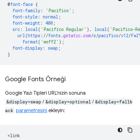
@
font-face
{
font-family
:
'Pacifico'
;
font-style
:
normal
;
font-weight
:
400
;
src
:
local
(
'Pacifico Regular'
),
local
(
'Pacifico-R
url
(
https
://
fonts
.
gstatic
.
com
/
s
/
pacifico
/
v12
/
FwZ
format
(
'woff2'
);
font-display
:
swap
;
}
Google Fonts Örneği
Google Yazı Tipleri URL'nizin sonuna
&display=swap
/
&display=optional
/
&display=fallb
ack
parametresini
ekleyin:
<link
