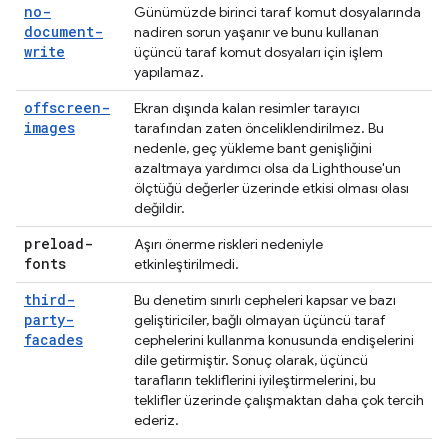
no-
Günümüzde birinci taraf komut dosyalarında
document-
nadiren sorun yaşanır ve bunu kullanan
write
üçüncü taraf komut dosyaları için işlem
yapılamaz.
offscreen-
Ekran dışında kalan resimler tarayıcı
images
tarafından zaten önceliklendirilmez. Bu
nedenle, geç yükleme bant genişliğini
azaltmaya yardımcı olsa da Lighthouse'un
ölçtüğü değerler üzerinde etkisi olması olası
değildir.
preload-
Aşırı önerme riskleri nedeniyle
fonts
etkinleştirilmedi.
third-
Bu denetim sınırlı cepheleri kapsar ve bazı
party-
geliştiriciler, bağlı olmayan üçüncü taraf
facades
cephelerini kullanma konusunda endişelerini
dile getirmiştir. Sonuç olarak, üçüncü
tarafların tekliflerini iyileştirmelerini, bu
teklifler üzerinde çalışmaktan daha çok tercih
ederiz.