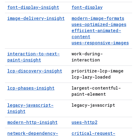
font-display-insight
font-display
image-delivery-insight
modern-image-formats
uses-optimized-images
efficient-animated-
content
uses-responsive-images
interaction-to-next-
work-during-
paint-insight
interaction
lcp-discovery-insight
prioritize-lcp-image
lcp-lazy-loaded
lcp-phases-insight
largest-contentful-
paint-element
legacy-javascript-
legacy-javascript
insight
modern-http-insight
uses-http2
network-dependency-
critical-request-