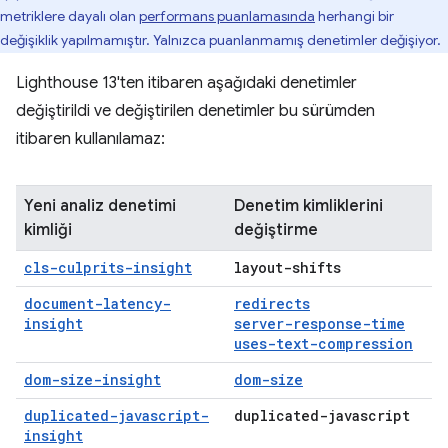
metriklere dayalı olan
performans puanlamasında
herhangi bir
değişiklik yapılmamıştır. Yalnızca puanlanmamış denetimler değişiyor.
Lighthouse 13'ten itibaren aşağıdaki denetimler
değiştirildi ve değiştirilen denetimler bu sürümden
itibaren kullanılamaz:
Yeni analiz denetimi
Denetim kimliklerini
kimliği
değiştirme
cls-culprits-insight
layout-shifts
document-latency-
redirects
insight
server-response-time
uses-text-compression
dom-size-insight
dom-size
duplicated-javascript-
duplicated-javascript
insight