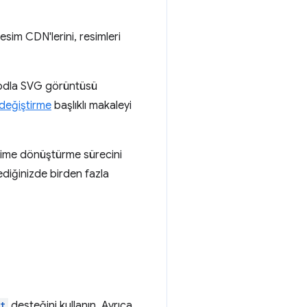
Resim CDN'lerini, resimleri
a kodla SVG görüntüsü
 değiştirme
başlıklı makaleyi
biçime dönüştürme sürecini
ediğinizde birden fazla
t
desteğini kullanın. Ayrıca