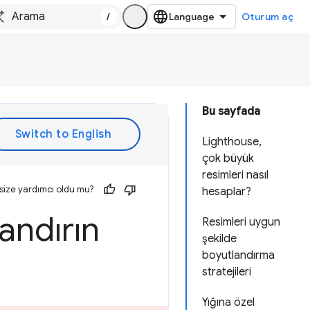
/
Oturum aç
Bu sayfada
Lighthouse,
çok büyük
resimleri nasıl
size yardımcı oldu mu?
hesaplar?
andırın
Resimleri uygun
şekilde
boyutlandırma
stratejileri
Yığına özel