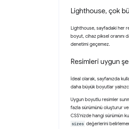
Lighthouse
,
çok büy
Lighthouse, sayfadaki her re
boyut, cihaz piksel oranını
denetimi geçemez.
Resimleri uygun şek
İdeal olarak, sayfanızda ku
daha büyük boyutlar yalnızca
Uygun boyutlu resimler sunmayl
fazla sürümünü oluşturur ve
CSS'nizde hangi sürümün kulla
sizes
değerlerini belirlemen