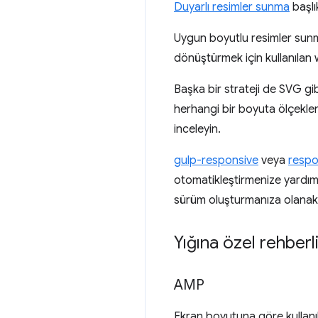
Duyarlı resimler sunma
başlı
Uygun boyutlu resimler sunma
dönüştürmek için kullanılan w
Başka bir strateji de SVG gib
herhangi bir boyuta ölçeklen
inceleyin.
gulp-responsive
veya
respo
otomatikleştirmenize yardımcı
sürüm oluşturmanıza olanak 
Yığına özel rehberl
AMP
Ekran boyutuna göre kullanıl