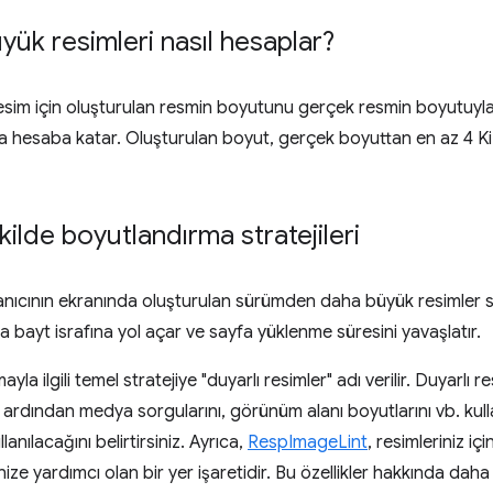
ük resimleri nasıl hesaplar?
sim için oluşturulan resmin boyutunu gerçek resmin boyutuyla k
 da hesaba katar. Oluşturulan boyut, gerçek boyuttan en az 4 
ilde boyutlandırma stratejileri
llanıcının ekranında oluşturulan sürümden daha büyük resimler
 bayt israfına yol açar ve sayfa yüklenme süresini yavaşlatır.
a ilgili temel stratejiye "duyarlı resimler" adı verilir. Duyarlı r
 ardından medya sorgularını, görünüm alanı boyutlarını vb. ku
nılacağını belirtirsiniz. Ayrıca,
RespImageLint
, resimleriniz i
ize yardımcı olan bir yer işaretidir. Bu özellikler hakkında daha 