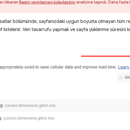
en itibaren
Resim yayınlamayı kolaylaştırın
analizine taşındı. Daha fazla b
satlar bölümünde, sayfanızdaki uygun boyutta olmayan tüm r
 listelenir. Veri tasarrufu yapmak ve sayfa yüklenme süresini kı