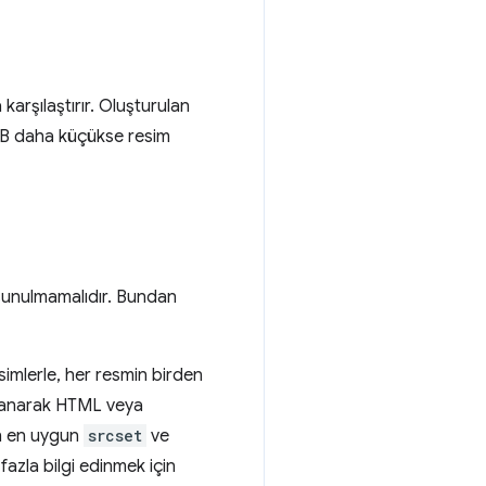
arşılaştırır. Oluşturulan
KiB daha küçükse resim
 sunulmamalıdır. Bundan
esimlerle, her resmin birden
llanarak HTML veya
çin en uygun
srcset
ve
fazla bilgi edinmek için