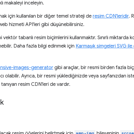
klı makaleyi inceleyin.
k için kullanılan bir diğer temel strateji de
resim CDN'leridir
. 
eb hizmeti API'leri gibi düşünebilirsiniz.
i vektör tabanlı resim biçimlerini kullanmaktır. Sınırlı miktard
ebilir. Daha fazla bilgi edinmek için
Karmaşık simgeleri SVG ile
nsive-images-generator
gibi araçlar, bir resmi birden fazla 
 olabilir. Ayrıca, bir resmi yüklediğinizde veya sayfanızdan ist
tanıyan resim CDN'leri de vardır.
ik
acak resim öğelerini belirtmek için
amp-img
bileşeninin
srcse