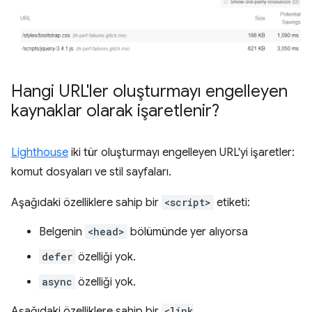
Hangi URL'ler oluşturmayı engelleyen
kaynaklar olarak işaretlenir?
Lighthouse
iki tür oluşturmayı engelleyen URL'yi işaretler:
komut dosyaları ve stil sayfaları.
Aşağıdaki özelliklere sahip bir
<script>
etiketi:
Belgenin
<head>
bölümünde yer alıyorsa
defer
özelliği yok.
async
özelliği yok.
Aşağıdaki özelliklere sahip bir
<link