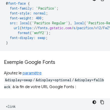
@
font-face
{
font-family
:
'Pacifico'
;
font-style
:
normal
;
font-weight
:
400
;
src
:
local
(
'Pacifico Regular'
),
local
(
'Pacifico-R
url
(
https
://
fonts
.
gstatic
.
com
/
s
/
pacifico
/
v12
/
FwZ
format
(
'woff2'
);
font-display
:
swap
;
}
Exemple Google Fonts
Ajoutez le
paramètre
&display=swap
/
&display=optional
/
&display=fallb
ack
à la fin de votre URL Google Fonts :
<link
