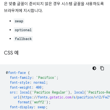
은 맞춤 글꼴이 준비되지 않은 경우 시스템 글꼴을 사용하도록
브라우저에 지시합니다.
swap
optional
fallback
CSS 예
@
font-face
{
font-family
:
'Pacifico'
;
font-style
:
normal
;
font-weight
:
400
;
src
:
local
(
'Pacifico Regular'
),
local
(
'Pacifico-R
url
(
https
://
fonts
.
gstatic
.
com
/
s
/
pacifico
/
v12
/
FwZ
format
(
'woff2'
);
font-display
:
swap
;