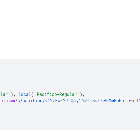
ular'
),
local
(
'Pacifico-Regular'
),
ic
.
com
/
s
/
pacifico
/
v12
/
FwZY7-Qmy14u9lezJ-6H6MmBp0u-
.
woff