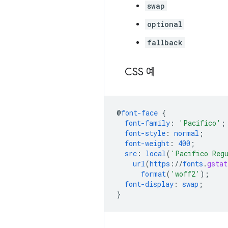
swap
optional
fallback
CSS 예
@
font-face
{
font-family
:
'Pacifico'
;
font-style
:
normal
;
font-weight
:
400
;
src
:
local
(
'Pacifico Reg
url
(
https
://
fonts
.
gstat
format
(
'woff2'
);
font-display
:
swap
;
}