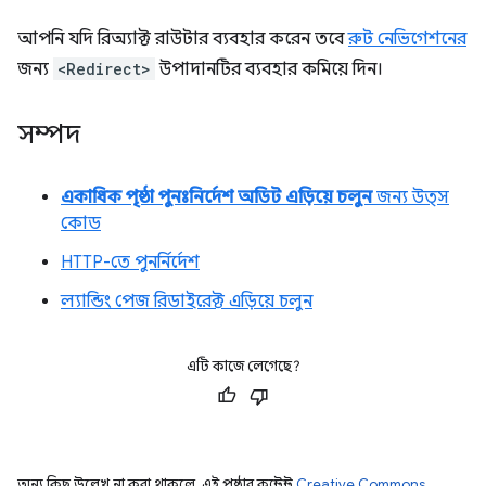
আপনি যদি রিঅ্যাক্ট রাউটার ব্যবহার করেন তবে
রুট নেভিগেশনের
জন্য
<Redirect>
উপাদানটির ব্যবহার কমিয়ে দিন।
সম্পদ
একাধিক পৃষ্ঠা পুনঃনির্দেশ অডিট এড়িয়ে চলুন
জন্য উত্স
কোড
HTTP-তে পুনর্নির্দেশ
ল্যান্ডিং পেজ রিডাইরেক্ট এড়িয়ে চলুন
এটি কাজে লেগেছে?
অন্য কিছু উল্লেখ না করা থাকলে, এই পৃষ্ঠার কন্টেন্ট
Creative Commons