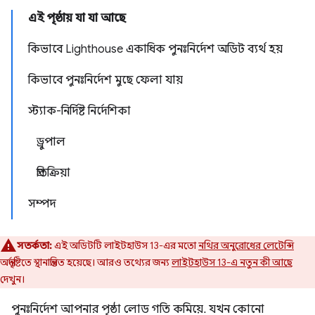
এই পৃষ্ঠায় যা যা আছে
কিভাবে Lighthouse একাধিক পুনঃনির্দেশ অডিট ব্যর্থ হয়
কিভাবে পুনঃনির্দেশ মুছে ফেলা যায়
স্ট্যাক-নির্দিষ্ট নির্দেশিকা
ড্রুপাল
প্রতিক্রিয়া
সম্পদ
সতর্কতা:
এই অডিটটি লাইটহাউস 13-এর মতো
নথির অনুরোধের লেটেন্সি
অন্তর্দৃষ্টিতে স্থানান্তরিত হয়েছে। আরও তথ্যের জন্য
লাইটহাউস 13-এ নতুন কী আছে
দেখুন।
পুনঃনির্দেশ আপনার পৃষ্ঠা লোড গতি কমিয়ে. যখন কোনো