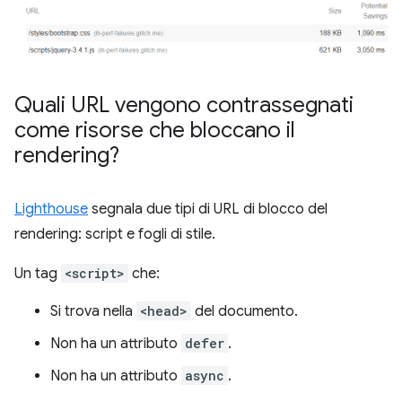
Quali URL vengono contrassegnati
come risorse che bloccano il
rendering?
Lighthouse
segnala due tipi di URL di blocco del
rendering: script e fogli di stile.
Un tag
<script>
che:
Si trova nella
<head>
del documento.
Non ha un attributo
defer
.
Non ha un attributo
async
.