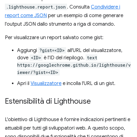
.lighthouse.report.json
. Consulta
Condividere i
report come JSON
per un esempio di come generare
l'output JSON dallo strumento a riga di comando.
Per visualizzare un report salvato come gist:
Aggiungi
?gist=<ID>
all'URL del visualizzatore,
dove
<ID>
è l'ID del riepilogo.
text
https://googlechrome.github.io/lighthouse/v
iewer/?gist=<ID>
Apri il
Visualizzatore
e incolla l'URL di un gist.
Estensibilità di Lighthouse
L'obiettivo di Lighthouse è fornire indicazioni pertinenti e
attuabili per tutti gli sviluppatori web. A questo scopo,
sono disponibili due funzionalità che ti consentono di