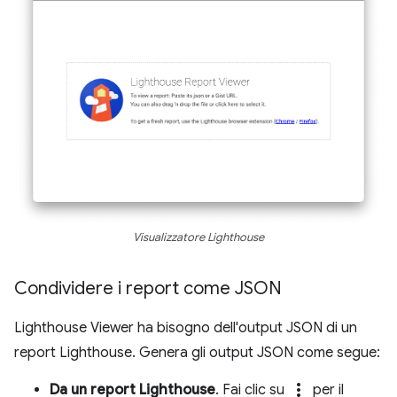
Visualizzatore Lighthouse
Condividere i report come JSON
Lighthouse Viewer ha bisogno dell'output JSON di un
report Lighthouse. Genera gli output JSON come segue:
more_vert
Da un report Lighthouse
. Fai clic su
per il