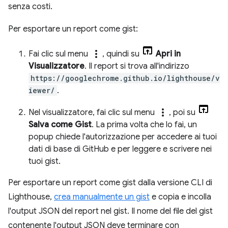
senza costi.
Per esportare un report come gist:
more_vert
Fai clic sul menu
, quindi su
Apri in
Visualizzatore
. Il report si trova all'indirizzo
https://googlechrome.github.io/lighthouse/v
iewer/
.
more_vert
Nel visualizzatore, fai clic sul menu
, poi su
Salva come Gist
. La prima volta che lo fai, un
popup chiede l'autorizzazione per accedere ai tuoi
dati di base di GitHub e per leggere e scrivere nei
tuoi gist.
Per esportare un report come gist dalla versione CLI di
Lighthouse,
crea manualmente un gist
e copia e incolla
l'output JSON del report nel gist. Il nome del file del gist
contenente l'output JSON deve terminare con