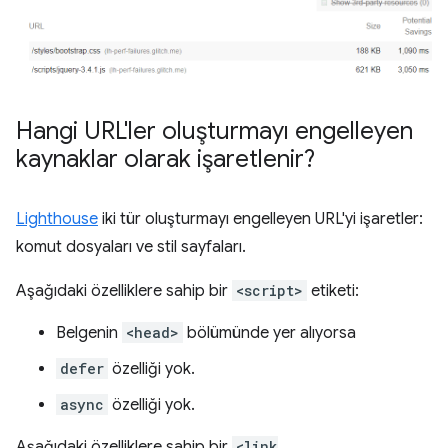
Hangi URL'ler oluşturmayı engelleyen
kaynaklar olarak işaretlenir?
Lighthouse
iki tür oluşturmayı engelleyen URL'yi işaretler:
komut dosyaları ve stil sayfaları.
Aşağıdaki özelliklere sahip bir
<script>
etiketi:
Belgenin
<head>
bölümünde yer alıyorsa
defer
özelliği yok.
async
özelliği yok.
Aşağıdaki özelliklere sahip bir
<link