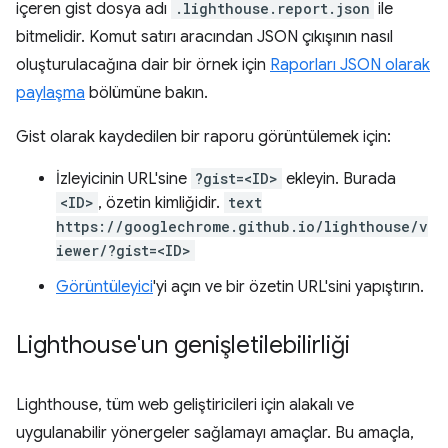
içeren gist dosya adı
.lighthouse.report.json
ile
bitmelidir. Komut satırı aracından JSON çıkışının nasıl
oluşturulacağına dair bir örnek için
Raporları JSON olarak
paylaşma
bölümüne bakın.
Gist olarak kaydedilen bir raporu görüntülemek için:
İzleyicinin URL'sine
?gist=<ID>
ekleyin. Burada
<ID>
, özetin kimliğidir.
text
https://googlechrome.github.io/lighthouse/v
iewer/?gist=<ID>
Görüntüleyici
'yi açın ve bir özetin URL'sini yapıştırın.
Lighthouse'un genişletilebilirliği
Lighthouse, tüm web geliştiricileri için alakalı ve
uygulanabilir yönergeler sağlamayı amaçlar. Bu amaçla,