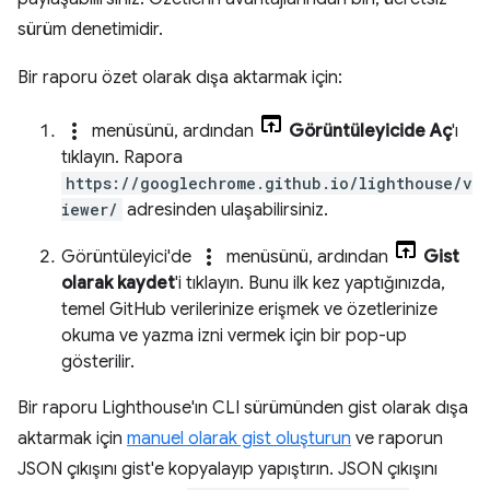
sürüm denetimidir.
Bir raporu özet olarak dışa aktarmak için:
more_vert
menüsünü, ardından
Görüntüleyicide Aç
'ı
tıklayın. Rapora
https://googlechrome.github.io/lighthouse/v
iewer/
adresinden ulaşabilirsiniz.
more_vert
Görüntüleyici'de
menüsünü, ardından
Gist
olarak kaydet
'i tıklayın. Bunu ilk kez yaptığınızda,
temel GitHub verilerinize erişmek ve özetlerinize
okuma ve yazma izni vermek için bir pop-up
gösterilir.
Bir raporu Lighthouse'ın CLI sürümünden gist olarak dışa
aktarmak için
manuel olarak gist oluşturun
ve raporun
JSON çıkışını gist'e kopyalayıp yapıştırın. JSON çıkışını