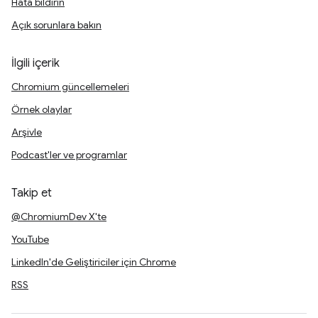
Hata bildirin
Açık sorunlara bakın
İlgili içerik
Chromium güncellemeleri
Örnek olaylar
Arşivle
Podcast'ler ve programlar
Takip et
@ChromiumDev X'te
YouTube
LinkedIn'de Geliştiriciler için Chrome
RSS