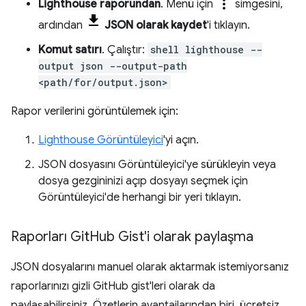
more_vert
Lighthouse raporundan
. Menü için
simgesini,
ardından
JSON olarak kaydet
'i tıklayın.
Komut satırı
. Çalıştır:
shell lighthouse --
output json --output-path
<path/for/output.json>
Rapor verilerini görüntülemek için:
Lighthouse Görüntüleyici
'yi açın.
JSON dosyasını Görüntüleyici'ye sürükleyin veya
dosya gezgininizi açıp dosyayı seçmek için
Görüntüleyici'de herhangi bir yeri tıklayın.
Raporları Git
Hub Gist'i olarak paylaşma
JSON dosyalarını manuel olarak aktarmak istemiyorsanız
raporlarınızı gizli GitHub gist'leri olarak da
paylaşabilirsiniz. Özetlerin avantajlarından biri, ücretsiz