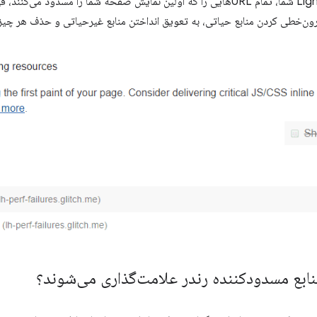
بخش فرصت‌ها در گزارش Lighthouse شما، تمام URLهایی را که اولین نمایش صفحه شما را