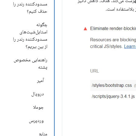
 مسدود می‌کنند، فهرست می‌کند. هدف، کاهش تأثیر
مسدودکننده رندر را
حذف کنیم؟
چگونه
استایل‌شیت‌های
مسدودکننده رندر را
از بین ببریم؟
راهنمایی مخصوص
پشته
آمپر
دروپال
جوملا
وردپرس
منابع