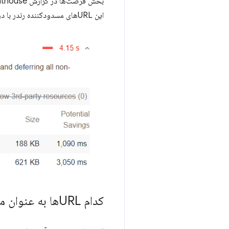
این URLهای مسدودکننده رندر با درون‌خطی کردن منابع حیاتی، به تعویق انداختن منابع غیرحیاتی و حذف هر چیز بلااستفاده است.
کدام URLها به عنوان منابع مسدودکننده رندر علامت‌گذاری می‌شوند؟