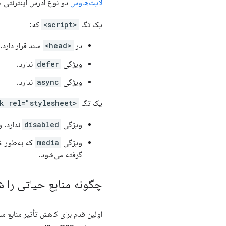
لایت‌هاوس
دو نوع آدرس اینترنتی مس
یک تگ
<script>
که:
در
<head>
سند قرار دارد.
ویژگی
defer
ندارد.
ویژگی
async
ندارد.
یک تگ
<link rel="stylesheet">
ویژگی
disabled
ندارد. و
ویژگی
media
که به‌طور خ
گرفته می‌شود.
چگونه منابع حیاتی را ش
اولین قدم برای کاهش تأثیر منابع 