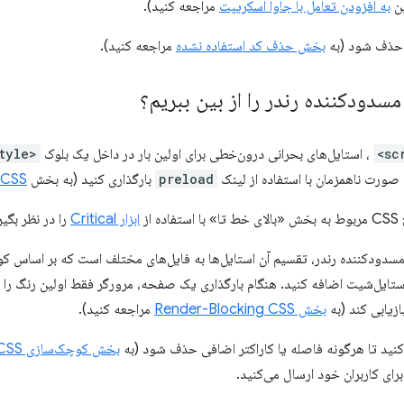
ین
به افزودن تعامل با جاوا اسکریپت
مراجعه کنید).
د حذف شود (به
بخش حذف کد استفاده نشده
مراجعه کنید).
سدودکننده رندر را از بین ببریم؟
، استایل‌های بحرانی درون‌خطی برای اولین بار در داخل یک بلوک
<style>
 صورت ناهمزمان با استفاده از لینک
preload
بارگذاری کنید (به بخش
 CSS
از
ابزار Critical
را در نظر بگیر
سدودکننده رندر، تقسیم آن استایل‌ها به فایل‌های مختلف است که بر اساس کوئ
ایل‌شیت اضافه کنید. هنگام بارگذاری یک صفحه، مرورگر فقط اولین رنگ را م
ازیابی کند (به
بخش Render-Blocking CSS
مراجعه کنید).
بخش کوچک‌سازی CSS
رای کاربران خود ارسال می‌کنید.