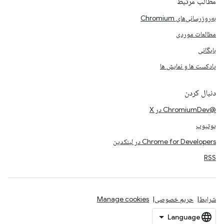
مطالب مرتبط
به‌روزرسانی‌های Chromium
مطالعات موردی
بایگانی
پادکست ها و نمایش ها
دنبال کردن
@ChromiumDev در X
یوتیوب
Chrome for Developers در لینکدین
RSS
شرایط
حریم خصوصی
Manage cookies