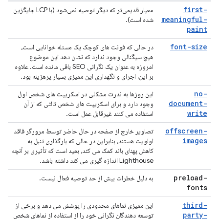
first-
معیار قدیمی‌تر که دیگر توصیه نمی‌شود (با LCP جایگزین
meaningful-
شده است).
paint
font-size
در حالی که فونت های کوچک یک مسئله خوانایی است،
هیچ سیگنالی وجود ندارد که نشان دهد این موضوع
امروزه به عنوان یک نگرانی SEO باقی مانده است. علاوه
بر این، اجرای و نگهداری این ممیزی بسیار پرهزینه بود.
no-
این روزها به ندرت مشکلی در اسکریپت های شخص اول
document-
وجود دارد و برای اسکریپت های شخص ثالثی که از آن
write
استفاده می کنند غیرقابل عمل است.
offscreen-
تصاویر خارج از صفحه در حال حاضر توسط مرورگر فاقد
images
اولویت هستند، بنابراین در حالی که بارگذاری تنبل به
کاهش پهنای باند کمک می کند، بعید است که تأثیری بر آنچه
Lighthouse اندازه گیری می کند داشته باشد.
preload-
به دلیل خطرات بیش از حد توصیه فعال نیست.
fonts
third-
این ممیزی نماهای محدودی را پوشش می دهد و برخی از
party-
توسعه دهندگان نگرانی خود را از استفاده از نماهای شخص