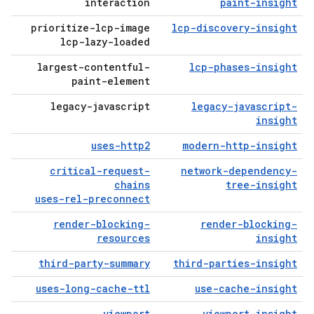
interaction
paint-insight
prioritize-lcp-image
lcp-discovery-insight
lcp-lazy-loaded
largest-contentful-
lcp-phases-insight
paint-element
legacy-javascript
legacy-javascript-
insight
uses-http2
modern-http-insight
critical-request-
network-dependency-
chains
tree-insight
uses-rel-preconnect
render-blocking-
render-blocking-
resources
insight
third-party-summary
third-parties-insight
uses-long-cache-ttl
use-cache-insight
viewport
viewport-insight