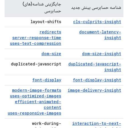
جایگزینی شناسه(های)
شناسه حسابرسی بینش جدید
حسابرسی
layout-shifts
cls-culprits-insight
redirects
document-latency-
server-response-time
insight
uses-text-compression
dom-size
dom-size-insight
duplicated-javascript
duplicated-javascript-
insight
font-display
font-display-insight
modern-image-formats
image-delivery-insight
uses-optimized-images
efficient-animated-
content
uses-responsive-images
work-during-
interaction-to-next-