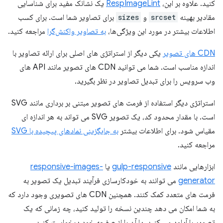
کنید. علاوه بر این،
RespImageLint
یک نشانک مفید برای شناسایی
مقادیر بهینه
srcset
و
sizes
برای تصاویر شما است. برای کسب
اطلاعات بیشتر در مورد این ویژگی‌ها،
به تصاویر واکنش‌گرا
مراجعه کنید.
CDN های تصویر
یکی دیگر از استراتژی های اصلی برای ارائه تصاویر با
اندازه مناسب است. شما می توانید CDN های تصویر مانند API های
وب سرویس را برای تبدیل تصاویر در نظر بگیرید.
استراتژی دیگر استفاده از فرمت های تصویر مبتنی بر برداری مانند SVG
است. با مقدار محدود کد، یک تصویر SVG می تواند به هر اندازه ای
مقیاس شود. برای اطلاعات بیشتر
به جایگزینی نمادهای پیچیده با SVG
مراجعه کنید.
ابزارهایی مانند
gulp-responsive
یا
responsive-images-
generator
می توانند به خودکارسازی فرآیند تبدیل یک تصویر به
فرمت های متعدد کمک کنند. همچنین CDN های تصویری وجود دارد که
به شما امکان می دهد چندین نسخه را تولید کنید، چه زمانی که یک
تصویر را آپلود می کنید، یا آن را از صفحه خود درخواست کنید.