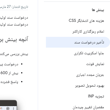
تاریخ انتشار: 27 مارس 2025
بینش ها
درخواست سند اولیه 
هزینه های انتخابگر CSS
درخواست سند اولیه 
اعلام رمزگذاری کاراکتر
آنچه بینش ب
تأخیر درخواست سند
جاوا اسکریپت تکراری
بینش بررسی می‌کند ک
نمایش فونت
درخواست پیم
بیش از 600 میلی ثانیه طول کشید تا سرور به درخواست پاسخ دهد.
جریان مجدد اجباری
پاسخ فشرده ن
بهبود تحویل تصویر
تجزیه INP
مقصران تغییر چیدمان