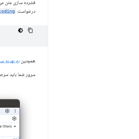
درخواست HTTP
coding
همچنین
به بهینه سا
سرور شما باید سرصفح