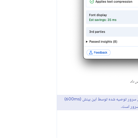
(800 ms) بیشتر از زمان پاسخگویی سرور توصیه شده توسط این بینش (600ms)