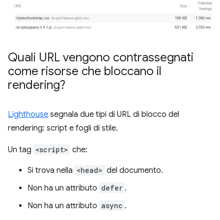
Quali URL vengono contrassegnati
come risorse che bloccano il
rendering?
Lighthouse
segnala due tipi di URL di blocco del
rendering: script e fogli di stile.
Un tag
<script>
che:
Si trova nella
<head>
del documento.
Non ha un attributo
defer
.
Non ha un attributo
async
.