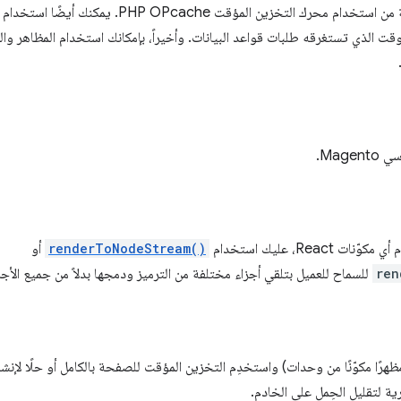
ويجب أن تستفيد خوادم الاستضافة من استخدام محرك التخز
Memcach لتقليل الوقت الذي تستغرقه طلبات قواعد البيانات. وأخيراً، بإمكانك استخدام المظاه
Mage.
Re، عليك استخدام
renderToNodeStream()
أو
ren
للسماح للعميل بتلقي أجزاء مختلفة من الترميز ودمجها بدلاً من جميع الأج
 مظهرًا مكوّنًا من وحدات) واستخدِم التخزين المؤقت للصفحة بالكامل أو حلًا لإن
ية لتقليل الحِمل على الخادم.