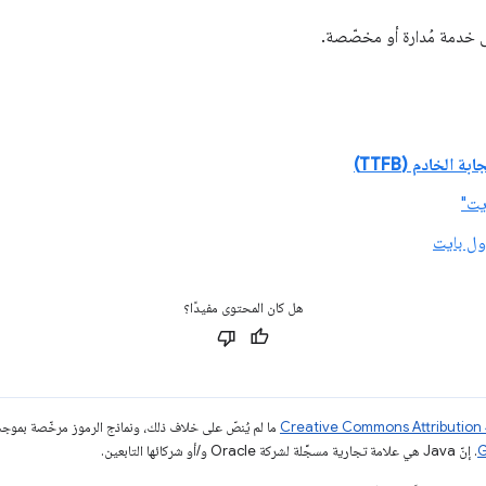
 خدمة مُدارة أو مخصّصة.
 الخادم (TTFB)
يت"
ول بايت
هل كان المحتوى مفيدًا؟
ما لم يُنصّ على خلاف ذلك، ونماذج الرموز مرخّصة بمو
. إنّ Java هي علامة تجارية مسجَّلة لشركة Oracle و/أو شركائها التابعين.