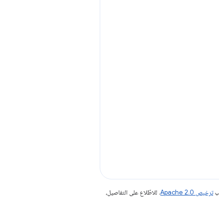
جب
ترخيص Apache 2.0‏
. للاطّلاع على التفاصيل،