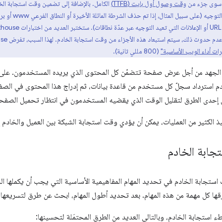
م سوى جزء من
وقت وصول أول بايت (TTFB)
الكامل. بالإضافة إلى تضمين وقت استجابة ال
م استبعاد هذه الأجزاء من وقت استجابة الخادم. لهذا السبب، تفرض Lighthouse حدًا أدنى أقل (600 مللي ثانية)
ت أداء الويب الأساسية"
(800 مللي ثانية).
ن الجهد من أجل عرض صفحة تتضمّن كل المحتوى الذي يريده المستخدمون. على س
 استرداد سجلّ كل مستخدم من قاعدة بيانات، ثم إدراج هذا المحتوى في الصفح
ن إحدى الطرق لتقليل الوقت الذي يقضيه المستخدمون في انتظار تحميل الصفح
ذ الكثير من العمليات، يمكن أن يؤدي وقت استجابة الشبكة بين العميل والخادم 
جابة الخادم
ت استجابة الخادم في تحديد المهام المفاهيمية الأساسية التي يجب أن يكملها
قها كل مهمة من هذه المهام. بعد تحديد أطول المهام، ابحث عن طرق لتسريعها.
طء استجابة الخادم، وبالتالي العديد من الطرق المحتمَلة لتحسينها: