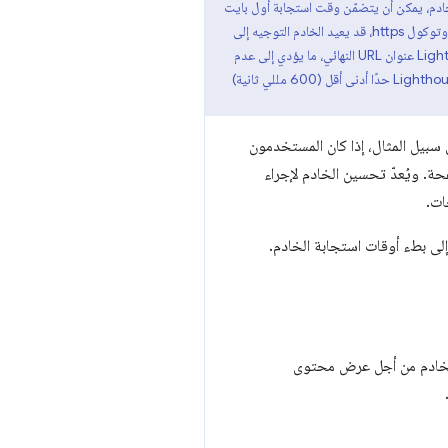
خادم، يمكن أن يتضمّن وقت استجابة أول بايت
عمليات بحث نظام أسماء النطاقات وعمليات إعادة التوجيه (على سبيل المثال، إذا تم حذف الشرطة المائلة الأخيرة أو النطاق الفرعي www أو بروتوكول https، قد يعيد الخادم التوجيه إلى
عنوان URL الصحيح، أو إلى أدوات تقصير عناوين URL أو الإعلانات التي تعيد التوجيه عبر عدّة نطاقات). ستختبر العديد من اختبارات Lighthouse عنوان URL النهائي، ما يؤدي إلى عدم
بيل المثال، إذا كان المستخدمون
ة. ويُعدّ تحسين الخادم لإجراء
ات.
إلى بطء أوقات استجابة الخادم.
 الخادم من أجل عرض محتوى