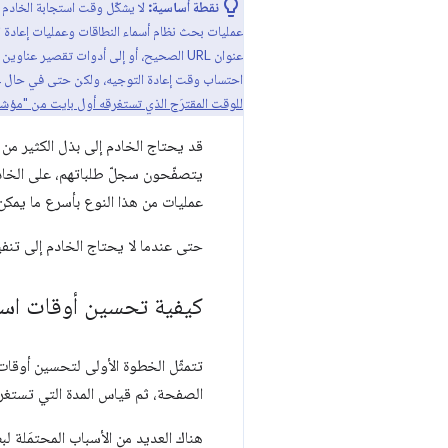
نقطة أساسية:
لا يشكّل وقت استجابة الخاد
احتساب وقت إعادة التوجيه، ولكن حتى في حال عدم حدوث ذلك، سيت
للوقت المقترَح الذي تستغرقه أول بايت من "مؤشرا
قد يحتاج الخادم إلى بذل الكثير م
يتصفّحون سجلّ طلباتهم، على الخادم
عمليات من هذا النوع بأسرع ما يمك
حتى عندما لا يحتاج الخادم إلى تنفي
كيفية تحسين أوقات است
تتمثّل الخطوة الأولى لتحسين أوقا
الصفحة، ثم قياس المدة التي تستغر
هناك العديد من الأسباب المحتمَلة لب