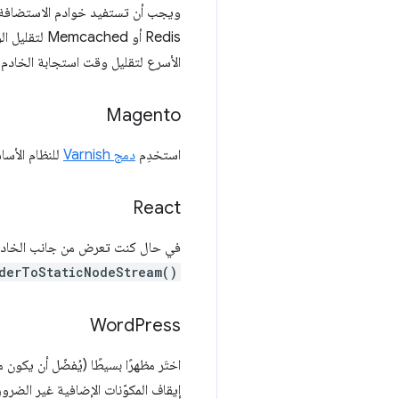
Redis أو ed
الأسرع لتقليل وقت استجابة الخادم.
Magento
استخدِم
دمج Varnish
للنظام الأساسي nto
React
في حال كنت تعرض من جانب الخادم أي مكوّنات act
derToStaticNodeStream()
Word
Press
اختَر مظهرًا بسيطًا (يُفضّل أن يكون
إيقاف المكوّنات الإضافية غير الضرور