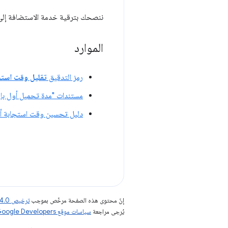
ننصحك بترقية خدمة الاستضافة إلى
الموارد
رمز التدقيق
تقليل وقت استجابة
مستندات "مدة تحميل أول با
دليل تحسين وقت استجابة أ
إنّ محتوى هذه الصفحة مرخّص بموجب
ترخيص Creative Commons Attribution 4.0‏
يُرجى مراجعة
سياسات موقع Google Developers‏