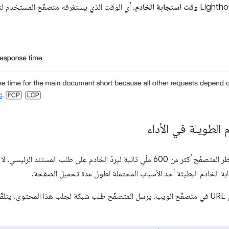
وقت استجابة الخادم
، أي الوقت الذي يستغرقه متصفّح المستخدم لتل
 الطويلة في الأداء
تفشل عملية التدقيق هذه عندما ينتظر المتصفّح أكثر من 600 ملّي ثانية ليردّ الخادم على 
بة الخادم البطيئة أحد الأسباب المحتملة لطول مدة تحميل الصفحة.
عندما ينتقل المستخدمون إلى عنوان URL في متصفّح الويب، يرسل المتصفّح طلب شبكة لجلب هذا ال