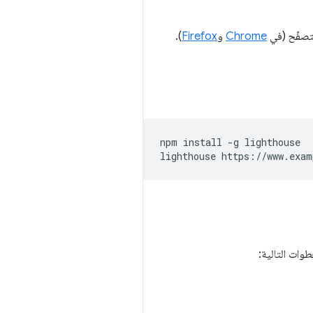
Chrome
و
Firefox
).
npm install -g lighthouse
