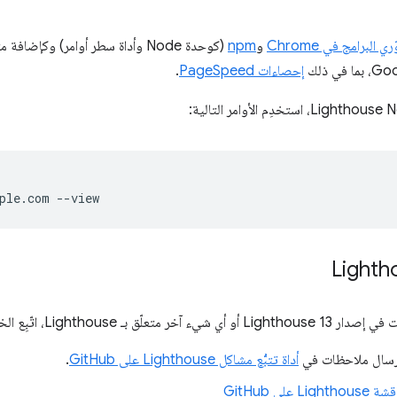
 البرامج في Chrome
و
npm
(كوحدة Node وأداة سطر أوامر) وكإضافة متصفّح (في
إحصاءات PageSpeed
.
Lighth، اتّبِع الخطوات التالية:
 إرسال ملاحظات في
أداة تتبُّع مشاكل Lighthouse على GitHub
.
 على GitHub