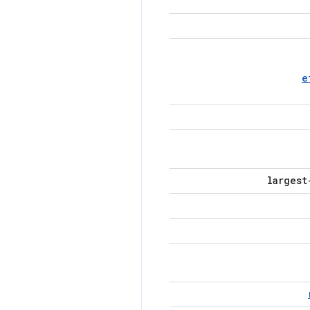
e
largest