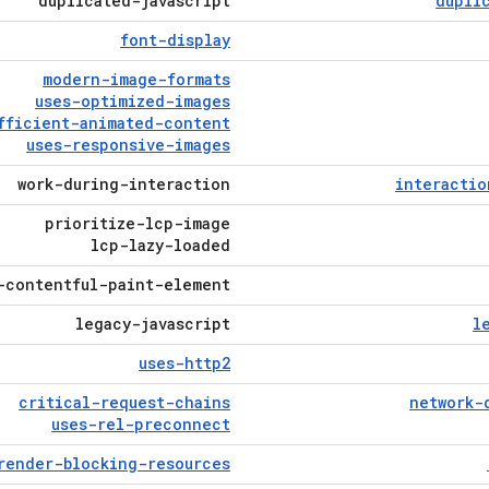
duplicated-javascript
dupli
font-display
modern-image-formats
uses-optimized-images
fficient-animated-content
uses-responsive-images
work-during-interaction
interactio
prioritize-lcp-image
lcp-lazy-loaded
-contentful-paint-element
legacy-javascript
l
uses-http2
critical-request-chains
network-
uses-rel-preconnect
render-blocking-resources