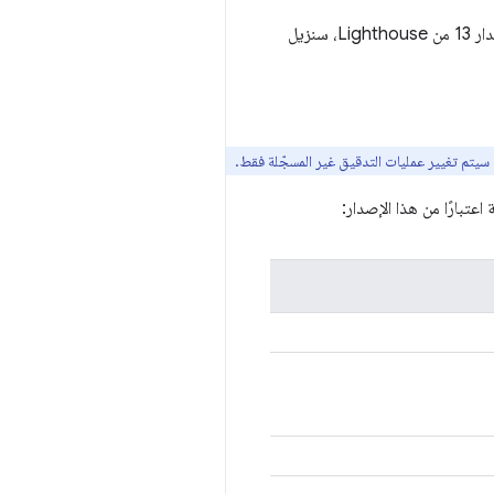
في الإصدار 12 من Lighthouse، غيّرنا العرض التلقائي في تقارير Lighthouse لعرض هذه الإحصاءات، وفي الإصدار 13 من Lighthouse، سنزيل
 سيتم تغيير عمليات التدقيق غير المسجّلة فقط.