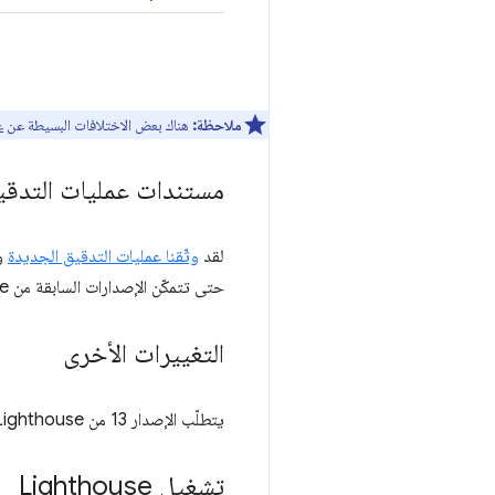
ملاحظة:
هناك بعض الاختلافات البسيطة عن
ع
مستندات عمليات التدقي
لقد
وثّقنا عمليات التدقيق الجديدة
حتى تتمكّن الإصدارات السابقة من Lighthouse من الربط بها.
التغييرات الأخرى
يتطلّب الإصدار 13 من Lighthouse توفّر الإصدار 22.19 أو إصدار أحدث من Node.
تشغيل Lighthouse