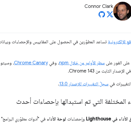
Connor Clark
تساعد المطوّرين في الحصول على المقاييس والإحصاءات وبيانا
سطر الأوامر من خلال npm
، وفي
Chrome Canary
، وسيتوف
ار الثابت من Chrome 143.
بالتغييرات في
سجلّ التغييرات للإصدار 13.0
.
اء المختلفة التي تم استبدالها بإحصاءات أحدث
ء في Lighthouse
وإحصاءات
لوحة الأداء
في "أدوات مطوّري البرامج" 