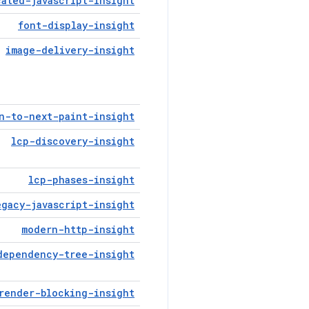
cated-javascript-insight
font-display-insight
image-delivery-insight
n-to-next-paint-insight
lcp-discovery-insight
lcp-phases-insight
egacy-javascript-insight
modern-http-insight
dependency-tree-insight
render-blocking-insight