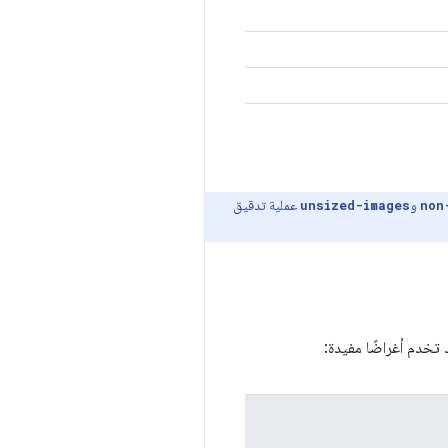
و
عملية تدقيق
unsized-images
non
ُد تخدم أغراضًا مفيدة: