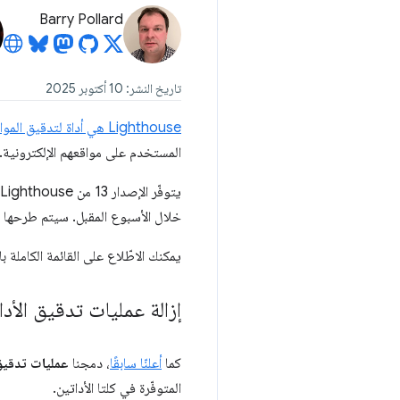
Barry Pollard
تاريخ النشر: 10 أكتوبر 2025
‫Lighthouse هي أداة لتدقيق المواقع الإلكترونية
المستخدم على مواقعهم الإلكترونية.
يتوفّر الإصدار 13 من Lighthouse على الفور على
خلال الأسبوع المقبل. سيتم طرحها في الإصد
يمكنك الاطّلاع على القائمة الكاملة 
إزالة عمليات تدقيق الأد
كما
أعلنّا سابقًا
، دمجنا
عمليات تدقيق الأدا
المتوفّرة في كلتا الأداتين.