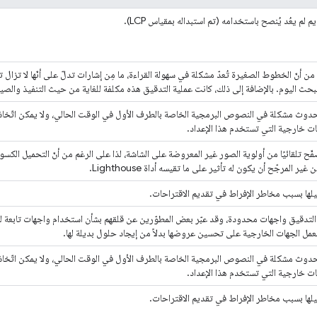
لم يعُد يُنصح باستخدامه (تم استبداله بمقياس LCP).
من أنّ الخطوط الصغيرة تُعدّ مشكلة في سهولة القراءة، ما مِن إشارات تدلّ على أنّها لا تزا
حث اليوم. بالإضافة إلى ذلك، كانت عملية التدقيق هذه مكلفة للغاية من حيث التنفيذ والصيا
حدوث مشكلة في النصوص البرمجية الخاصة بالطرف الأول في الوقت الحالي، ولا يمكن اتّخاذ
هات خارجية التي تستخدم هذا الإعداد.
صفّح تلقائيًا من أولوية الصور غير المعروضة على الشاشة، لذا على الرغم من أنّ التحميل الكس
غير المرجّح أن يكون له تأثير على ما تقيسه أداة Lighthouse.
يلها بسبب مخاطر الإفراط في تقديم الاقتراحات.
لتدقيق واجهات محدودة، وقد عبّر بعض المطوّرين عن قلقهم بشأن استخدام واجهات تابعة لج
عمل الجهات الخارجية على تحسين عروضها بدلاً من إيجاد حلول بديلة لها.
حدوث مشكلة في النصوص البرمجية الخاصة بالطرف الأول في الوقت الحالي، ولا يمكن اتّخاذ
هات خارجية التي تستخدم هذا الإعداد.
يلها بسبب مخاطر الإفراط في تقديم الاقتراحات.