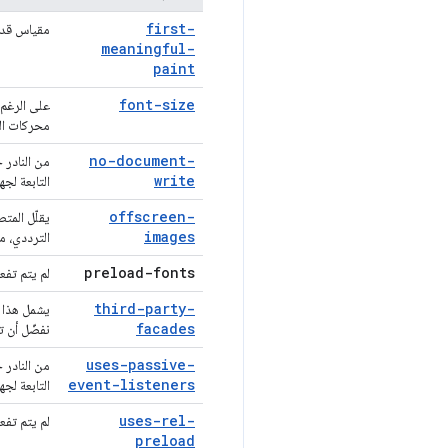
first-
مقياس قديم 
meaningful-
paint
font-size
على الرغم 
محركات الب
no-document-
من النادر 
write
التابعة لج
offscreen-
يقلّل المت
images
الترددي، من 
preload-fonts
لم يتم تفع
third-party-
يشمل هذا ا
facades
نفضّل أن ت
uses-passive-
من النادر 
event-listeners
التابعة لج
uses-rel-
لم يتم تفع
preload