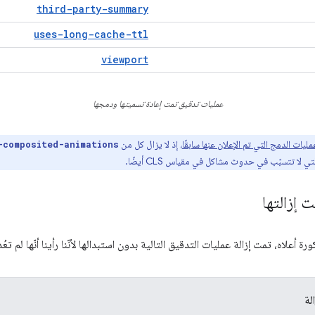
third-party-summary
uses-long-cache-ttl
viewport
عمليات تدقيق تمت إعادة تسميتها ودمجها
مليات الدمج التي تم الإعلان عنها سابقًا
، إذ لا يزال كل من
-composited-animations
 تتسبّب في حدوث مشاكل في مقياس CLS أيضًا.
 إزالتها
ة أعلاه، تمت إزالة عمليات التدقيق التالية بدون استبدالها لأنّنا رأينا أنّها لم تع
لة