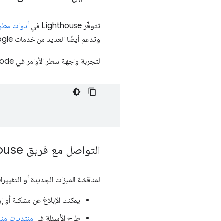
تتوفّر Lighthouse في
أدوات مطوّري
وتدعم أيضًا العديد من خدمات Google، بما في ذلك
لتجربة واجهة سطر الأوامر في Lighthouse Node، استخدِم الأوامر التالية:
التواصل مع فريق Lighthouse
لمناقشة الميزات الجديدة أو التغييرات في إصدار Lighthouse 13 أو أي شيء آخر متعلّق بـ ouse
يمكنك الإبلاغ عن مشكلة أو
طرح الأسئلة في
منتديات مناقشة Lighthouse