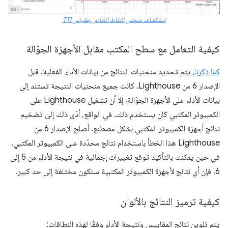
استكشاف منحنى النقاط الخاص بمقياس TTI
كيفية التعامل مع سطح المكتب مقابل الأجهزة الجوّالة
كما ذكرنا
، يتم تحديد منحنيات النتائج من بيانات الأداء الفعلية. قبل
الإصدار 6 من Lighthouse، كانت جميع منحنيات النتيجة تستند إلى
بيانات الأداء على الأجهزة الجوّالة، إلا أن تشغيل Lighthouse على
الكمبيوتر المكتبي كان يستخدم ذلك. في الواقع، أدّى ذلك إلى تضخيم
نتائج أجهزة الكمبيوتر المكتبي بشكل مصطنع. أصلح الإصدار 6 من
Lighthouse هذا الخطأ باستخدام نتائج محدّدة على الكمبيوتر المكتبي.
في حين يمكنك بالتأكيد توقع تغييرات إجمالية في نتيجة الأداء من 5 إلى
6، فإن أي نتائج لأجهزة الكمبيوتر المكتبية ستكون مختلفة إلى حد كبير.
كيفية ترميز النتائج بالألوان
يتم تلوين نتائج المقاييس ونتيجة الأداء وفقًا لهذه النطاقات: