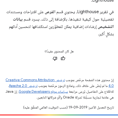
Lighthouse.
في تقرير Lighthouse، يحتوي قسم
الفرص
على اقتراحات ومستندات
تفصيلية حول كيفية تنفيذها. بالإضافة إلى ذلك، يسرد قسم
بيانات
التشخيص
إرشادات إضافية يمكن للمطوّرين استكشافها لتحسين أدائهم
بشكلٍ أكبر.
هل كان المحتوى مفيدًا؟
إنّ محتوى هذه الصفحة مرخّص بموجب
ترخيص Creative Commons Attribution
4.0‏
ما لم يُنصّ على خلاف ذلك، ونماذج الرموز مرخّصة بموجب
ترخيص Apache 2.0‏
.
للاطّلاع على التفاصيل، يُرجى مراجعة
سياسات موقع Google Developers‏
. إنّ Java
هي علامة تجارية مسجَّلة لشركة Oracle و/أو شركائها التابعين.
تاريخ التعديل الأخير: 2019-09-19 (حسب التوقيت العالمي المتفَّق عليه)