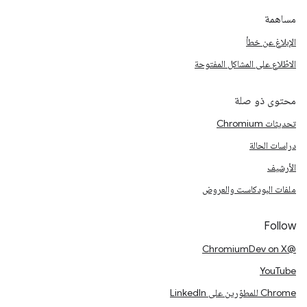
مساهمة
الإبلاغ عن خطأ
الاطّلاع على المشاكل المفتوحة
محتوى ذو صلة
تحديثات Chromium
دراسات الحالة
الأرشيف
ملفات البودكاست والعروض
Follow
@ChromiumDev on X
YouTube
Chrome للمطوّرين على LinkedIn