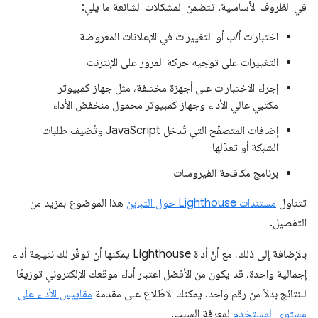
في الظروف الأساسية. تتضمن المشكلات الشائعة ما يلي:
اختبارات أ/ب أو التغييرات في الإعلانات المعروضة
التغييرات على توجيه حركة المرور على الإنترنت
إجراء الاختبارات على أجهزة مختلفة، مثل جهاز كمبيوتر
مكتبي عالي الأداء وجهاز كمبيوتر محمول منخفض الأداء
إضافات المتصفّح التي تُدخل JavaScript وتُضيف طلبات
الشبكة أو تعدّلها
برنامج مكافحة الفيروسات
تتناول
مستندات Lighthouse حول التباين
هذا الموضوع بمزيد من
التفصيل.
بالإضافة إلى ذلك، مع أنّ أداة Lighthouse يمكنها أن توفّر لك نتيجة أداء
إجمالية واحدة، قد يكون من الأفضل اعتبار أداء موقعك الإلكتروني توزيعًا
للنتائج بدلاً من رقم واحد. يمكنك الاطّلاع على مقدمة
مقاييس الأداء على
مستوى المستخدم
لمعرفة السبب.