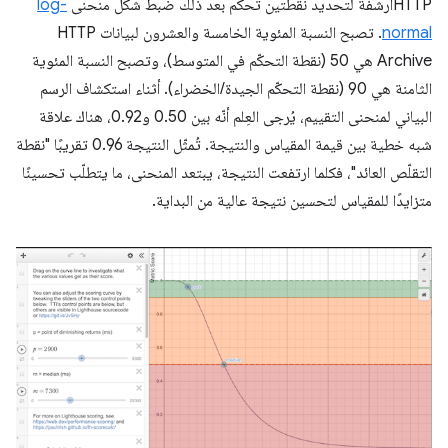
HTTPأرشفة لتحديد نقطتين تحكم بعد ذلك ضبط شكل منحنى
log-
normal
. تصبح النسبة المئوية الخامسة والعشرون لبيانات HTTP
Archive هي 50 (نقطة التحكّم في المتوسط)، وتصبح النسبة المئوية
الثامنة هي 90 (نقطة التحكّم الجيدة/الخضراء). أثناء استكشاف الرسم
البياني لمنحنى التقييم، يُرجى العِلم أنّه بين 0.50 و0.92، هناك علاقة
شبه خطية بين قيمة المقياس والنتيجة. تُمثّل النتيجة 0.96 تقريبًا "نقطة
التقلّص العائد"، فكلما ارتفعت النتيجة، يبتعد المنحنى، ما يتطلّب تحسينًا
متزايدًا للمقياس لتحسين نتيجة عالية من البداية.