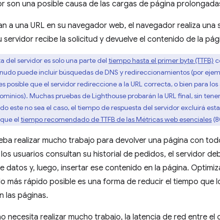
or son una posible causa de las cargas de página prolongada
n a una URL en su navegador web, el navegador realiza una s
servidor recibe la solicitud y devuelve el contenido de la pág
a del servidor es solo una parte del
tiempo hasta el primer byte (TTFB)
c
enudo puede incluir búsquedas de DNS y redireccionamientos (por ejemplo,
s posible que el servidor redireccione a la URL correcta, o bien para lo
ominios). Muchas pruebas de Lighthouse probarán la URL final, sin tene
o este no sea el caso, el tiempo de respuesta del servidor excluirá esta
 que el
tiempo recomendado de TTFB de las Métricas web esenciales
(8
 deba realizar mucho trabajo para devolver una página con to
 los usuarios consultan su historial de pedidos, el servidor deb
 datos y, luego, insertar ese contenido en la página. Optimiz
o lo más rápido posible es una forma de reducir el tiempo que 
 las páginas.
o necesita realizar mucho trabajo, la latencia de red entre el 