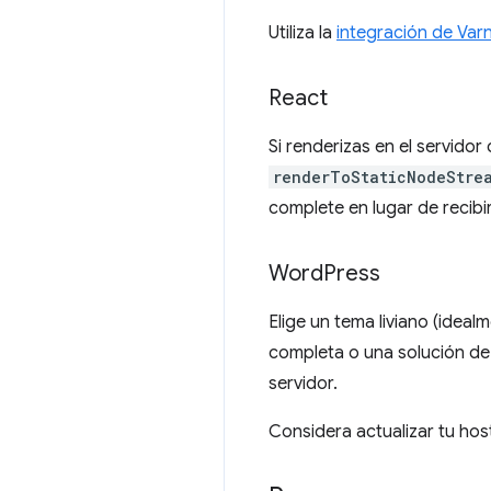
Utiliza la
integración de Varn
React
Si renderizas en el servido
renderToStaticNodeStre
complete en lugar de recibi
Word
Press
Elige un tema liviano (idea
completa o una solución de 
servidor.
Considera actualizar tu hos