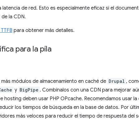
 latencia de red. Esto es especialmente eficaz si el docume
l de la CDN.
l TTFB
para obtener más detalles.
ica para la pila
 o más módulos de almacenamiento en caché de
Drupal
, co
Cache
y
BigPipe
. Combínalos con una CDN para mejorar aú
 de hosting deben usar PHP OPcache. Recomendamos usar la
ducir los tiempos de búsqueda en la base de datos. Por últ
idores más veloces para reducir el tiempo de respuesta del s