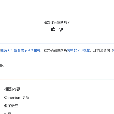
這對你有幫助嗎？
用
創用 CC 姓名標示 4.0 授權
，程式碼範例則為
阿帕契 2.0 授權
。詳情請參閱《
間)。
相關內容
Chromium 更新
個案研究
封存