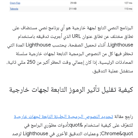
البرنامج النصي التابع لجهة خارجية هو أي برنامج نصي مستضاف على
نطاق مختلف عن نطاق عنوان URL الذي أجريت تدقيقه باستخدام
Lighthouse. أثناء تحميل الصفحة، يحتسب Lighthouse المدة التي
تحظر فيها كل من النصوص البرمجية التابعة لجهات خارجية سلسلة
المحادثات الرئيسية. إذا كان إجمالي وقت الحظر أكبر من 250 مللي ثانية،
ستفشل عملية التدقيق.
كيفية تقليل تأثير الرموز التابعة لجهات خارجية
راجِع مقالة
تحديد النصوص البرمجية البطيئة التابعة لجهات خارجية
للتعرّف على كيفية استخدام &quot;أدوات مطوّري البرامج في
Chrome&quot; وعمليات التدقيق الأخرى في Lighthouse لرصد