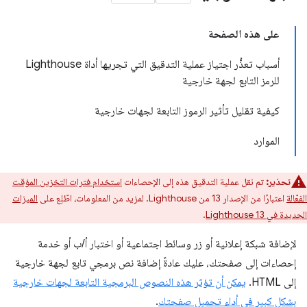
على هذه الصفحة
أسباب تعذُّر اجتياز عملية التدقيق التي تجريها أداة Lighthouse
للرمز التابع لجهة خارجية
كيفية تقليل تأثير الرموز التابعة لجهات خارجية
الموارد
تحذير:
تم نقل عملية التدقيق هذه إلى الإحصاءات
استخدام فترات التخزين المؤقت
الفعّالة
اعتبارًا من الإصدار 13 من Lighthouse. لمزيد من المعلومات، اطّلِع على
الميزات
الجديدة في Lighthouse 13
.
لإضافة شبكة إعلانية أو زر وسائط اجتماعية أو اختبار أ/ب أو خدمة
إحصاءات إلى صفحتك، عليك عادةً إضافة نص برمجي تابع لجهة خارجية
إلى HTML.
يمكن أن تؤثر هذه النصوص البرمجية التابعة لجهات خارجية
بشكل كبير في أداء تحميل صفحتك
.