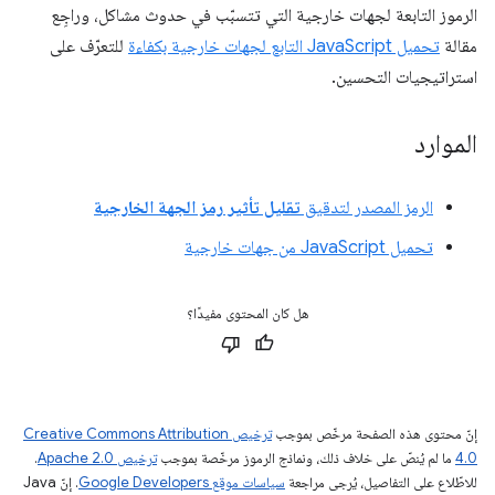
الرموز التابعة لجهات خارجية التي تتسبّب في حدوث مشاكل، وراجِع
مقالة
تحميل JavaScript التابع لجهات خارجية بكفاءة
للتعرّف على
استراتيجيات التحسين.
الموارد
الرمز المصدر لتدقيق
تقليل تأثير رمز الجهة الخارجية
تحميل JavaScript من جهات خارجية
هل كان المحتوى مفيدًا؟
إنّ محتوى هذه الصفحة مرخّص بموجب
ترخيص Creative Commons Attribution
4.0‏
ما لم يُنصّ على خلاف ذلك، ونماذج الرموز مرخّصة بموجب
ترخيص Apache 2.0‏
.
للاطّلاع على التفاصيل، يُرجى مراجعة
سياسات موقع Google Developers‏
. إنّ Java