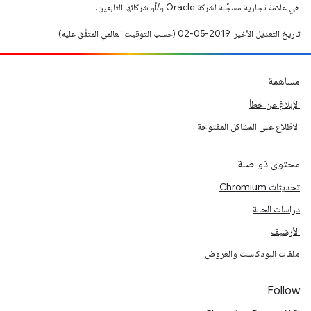
هي علامة تجارية مسجَّلة لشركة Oracle و/أو شركائها التابعين.
تاريخ التعديل الأخير: 2019-05-02 (حسب التوقيت العالمي المتفَّق عليه)
مساهمة
الإبلاغ عن خطأ
الاطّلاع على المشاكل المفتوحة
محتوى ذو صلة
تحديثات Chromium
دراسات الحالة
الأرشيف
ملفات البودكاست والعروض
Follow