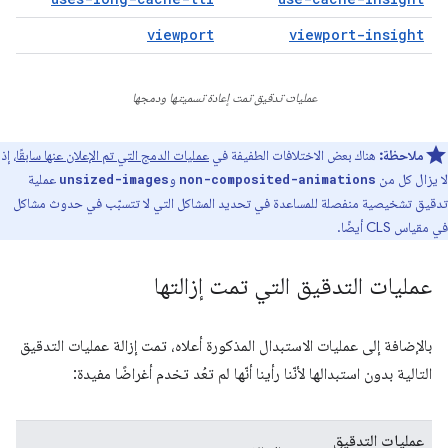
viewport
viewport-insight
عمليات تدقيق تمت إعادة تسميتها ودمجها
ملاحظة:
هناك بعض الاختلافات الطفيفة في
عمليات الدمج التي تم الإعلان عنها سابقًا
، إذ
لا يزال كل من
و
عملية
unsized-images
non-composited-animations
تدقيق تشخيصية منفصلة للمساعدة في تحديد المشاكل التي لا تتسبّب في حدوث مشاكل
في مقياس CLS أيضًا.
عمليات التدقيق التي تمت إزالتها
بالإضافة إلى عمليات الاستبدال المذكورة أعلاه، تمت إزالة عمليات التدقيق
التالية بدون استبدالها لأنّنا رأينا أنّها لم تعُد تخدم أغراضًا مفيدة:
عمليات التدقيق