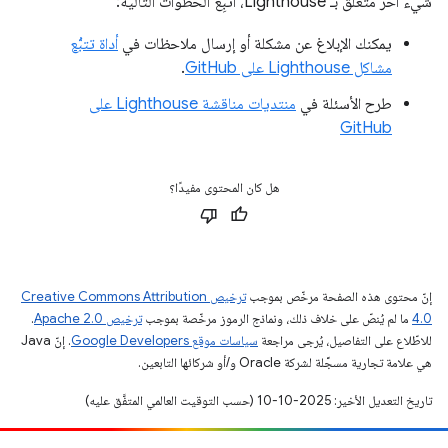
شيء آخر متعلّق بـ Lighthouse، اتّبِع الخطوات التالية:
يمكنك الإبلاغ عن مشكلة أو إرسال ملاحظات في
أداة تتبُّع
مشاكل Lighthouse على GitHub
.
طرح الأسئلة في
منتديات مناقشة Lighthouse على
GitHub
هل كان المحتوى مفيدًا؟
إنّ محتوى هذه الصفحة مرخّص بموجب
ترخيص Creative Commons Attribution
4.0‏
ما لم يُنصّ على خلاف ذلك، ونماذج الرموز مرخّصة بموجب
ترخيص Apache 2.0‏
.
للاطّلاع على التفاصيل، يُرجى مراجعة
سياسات موقع Google Developers‏
. إنّ Java
هي علامة تجارية مسجَّلة لشركة Oracle و/أو شركائها التابعين.
تاريخ التعديل الأخير: 2025-10-10 (حسب التوقيت العالمي المتفَّق عليه)