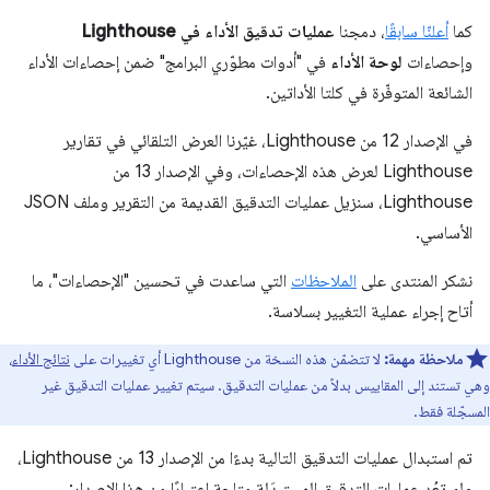
كما
أعلنّا سابقًا
، دمجنا
عمليات تدقيق الأداء في Lighthouse
وإحصاءات
لوحة الأداء
في "أدوات مطوّري البرامج" ضمن إحصاءات الأداء
الشائعة المتوفّرة في كلتا الأداتين.
في الإصدار 12 من Lighthouse، غيّرنا العرض التلقائي في تقارير
Lighthouse لعرض هذه الإحصاءات، وفي الإصدار 13 من
Lighthouse، سنزيل عمليات التدقيق القديمة من التقرير وملف JSON
الأساسي.
نشكر المنتدى على
الملاحظات
التي ساعدت في تحسين "الإحصاءات"، ما
أتاح إجراء عملية التغيير بسلاسة.
ملاحظة مهمة:
لا تتضمّن هذه النسخة من Lighthouse أي تغييرات على
نتائج الأداء
،
وهي تستند إلى المقاييس بدلاً من عمليات التدقيق. سيتم تغيير عمليات التدقيق غير
المسجّلة فقط.
تم استبدال عمليات التدقيق التالية بدءًا من الإصدار 13 من Lighthouse،
ولم تعُد عمليات التدقيق المستبدَلة متاحة اعتبارًا من هذا الإصدار: