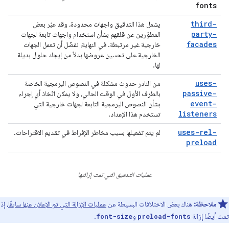
fonts
third-
يشمل هذا التدقيق واجهات محدودة، وقد عبّر بعض
party-
المطوّرين عن قلقهم بشأن استخدام واجهات تابعة لجهات
facades
خارجية غير مرتبطة. في النهاية، نفضّل أن تعمل الجهات
الخارجية على تحسين عروضها بدلاً من إيجاد حلول بديلة
لها.
uses-
من النادر حدوث مشكلة في النصوص البرمجية الخاصة
passive-
بالطرف الأول في الوقت الحالي، ولا يمكن اتّخاذ أي إجراء
event-
بشأن النصوص البرمجية التابعة لجهات خارجية التي
listeners
تستخدم هذا الإعداد.
uses-rel-
لم يتم تفعيلها بسبب مخاطر الإفراط في تقديم الاقتراحات.
preload
عمليات التدقيق التي تمت إزالتها
ملاحظة:
هناك بعض الاختلافات البسيطة عن
عمليات الإزالة التي تم الإعلان عنها سابقًا
، إذ
تمت أيضًا إزالة
و
.
font-size
preload-fonts