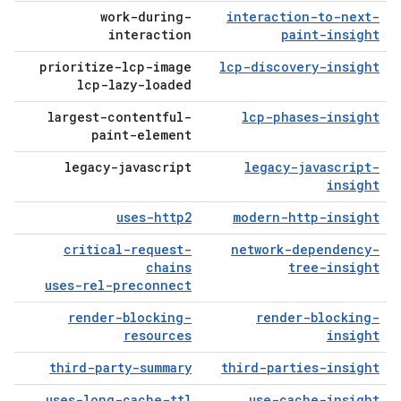
work-during-
interaction-to-next-
interaction
paint-insight
prioritize-lcp-image
lcp-discovery-insight
lcp-lazy-loaded
largest-contentful-
lcp-phases-insight
paint-element
legacy-javascript
legacy-javascript-
insight
uses-http2
modern-http-insight
critical-request-
network-dependency-
chains
tree-insight
uses-rel-preconnect
render-blocking-
render-blocking-
resources
insight
third-party-summary
third-parties-insight
uses-long-cache-ttl
use-cache-insight