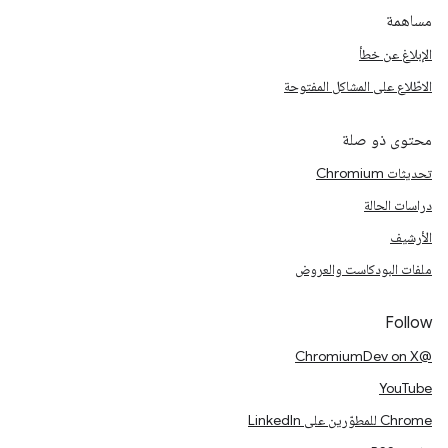
مساهمة
الإبلاغ عن خطأ
الاطّلاع على المشاكل المفتوحة
محتوى ذو صلة
تحديثات Chromium
دراسات الحالة
الأرشيف
ملفات البودكاست والعروض
Follow
@ChromiumDev on X
YouTube
Chrome للمطوّرين على LinkedIn