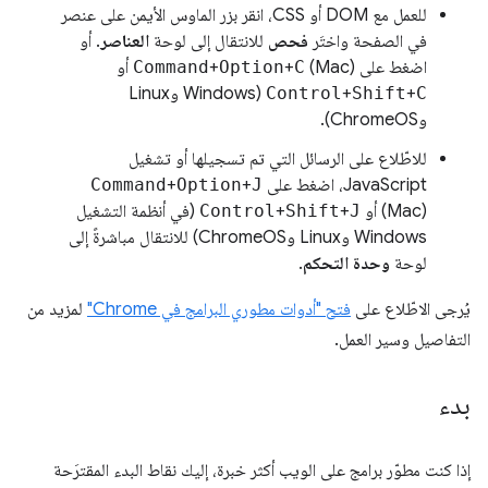
للعمل مع DOM أو CSS، انقر بزر الماوس الأيمن على عنصر
في الصفحة واختَر
فحص
للانتقال إلى لوحة
العناصر
. أو
اضغط على
(Mac) أو
C
+
Option
+
Command
C
+
Shift
+
Control
(Windows وLinux
وChromeOS).
للاطّلاع على الرسائل التي تم تسجيلها أو تشغيل
JavaScript، اضغط على
J
+
Option
+
Command
(Mac) أو
J
+
Shift
+
Control
(في أنظمة التشغيل
Windows وLinux وChromeOS) للانتقال مباشرةً إلى
لوحة
وحدة التحكم
.
يُرجى الاطّلاع على
فتح "أدوات مطوري البرامج في Chrome"
لمزيد من
التفاصيل وسير العمل.
بدء
إذا كنت مطوّر برامج على الويب أكثر خبرة، إليك نقاط البدء المقترَحة