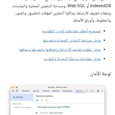
IndexedDB أو Web SQL، ومساحة التخزين المحلية والجلسات،
وملفات تعريف الارتباط، وذاكرة التخزين المؤقت للتطبيق، والصور،
والخطوط، وأوراق الأنماط.
تصحيح أخطاء تطبيقات الويب التقدّمية
عرض مساحة التخزين المحلية وتعديلها
عرض ملفات تعريف الارتباط وإضافتها وتعديلها وحذفها
عرض معلومات مرحلة التجربة والتقييم
لوحة الأمان