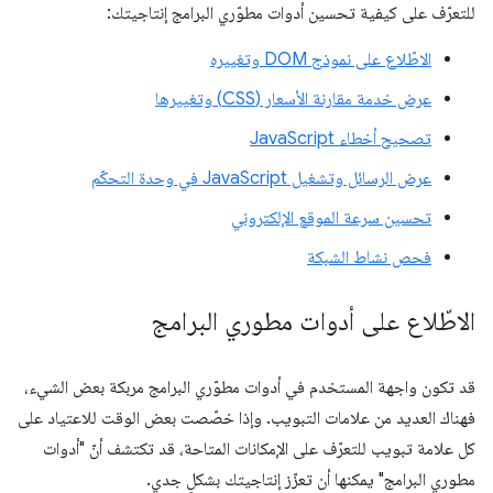
للتعرّف على كيفية تحسين أدوات مطوّري البرامج إنتاجيتك:
الاطّلاع على نموذج DOM وتغييره
عرض خدمة مقارنة الأسعار (CSS) وتغييرها
تصحيح أخطاء JavaScript
عرض الرسائل وتشغيل JavaScript في وحدة التحكّم
تحسين سرعة الموقع الإلكتروني
فحص نشاط الشبكة
الاطّلاع على أدوات مطوري البرامج
قد تكون واجهة المستخدم في أدوات مطوّري البرامج مربكة بعض الشيء،
فهناك العديد من علامات التبويب. وإذا خصّصت بعض الوقت للاعتياد على
كل علامة تبويب للتعرّف على الإمكانات المتاحة، قد تكتشف أنّ "أدوات
مطوري البرامج" يمكنها أن تعزّز إنتاجيتك بشكلٍ جدي.