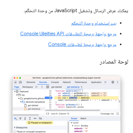
يمكنك عرض الرسائل وتشغيل JavaScript من وحدة التحكّم.
بدء استخدام وحدة التحكم
مرجع واجهة برمجة التطبيقات Console Uileities API
مرجع واجهة برمجة تطبيقات Console
لوحة المصادر