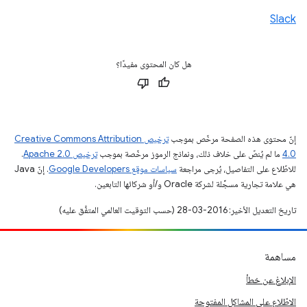
Slack
هل كان المحتوى مفيدًا؟
إنّ محتوى هذه الصفحة مرخّص بموجب
ترخيص Creative Commons Attribution
4.0‏
ما لم يُنصّ على خلاف ذلك، ونماذج الرموز مرخّصة بموجب
ترخيص Apache 2.0‏
.
للاطّلاع على التفاصيل، يُرجى مراجعة
سياسات موقع Google Developers‏
. إنّ Java
هي علامة تجارية مسجَّلة لشركة Oracle و/أو شركائها التابعين.
تاريخ التعديل الأخير: 2016-03-28 (حسب التوقيت العالمي المتفَّق عليه)
مساهمة
الإبلاغ عن خطأ
الاطّلاع على المشاكل المفتوحة