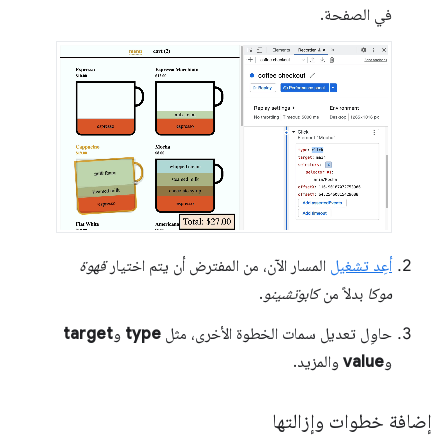
في الصفحة.
أعِد تشغيل
المسار الآن، من المفترض أن يتم اختيار
قهوة
موكا
بدلاً من
كابوتشينو
.
حاوِل تعديل سمات الخطوة الأخرى، مثل
type
و
target
و
value
والمزيد.
إضافة خطوات وإزالتها