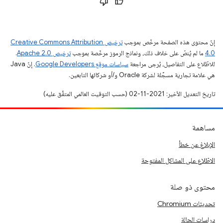
إنّ محتوى هذه الصفحة مرخّص بموجب
ترخيص Creative Commons Attribution
4.0‏
ما لم يُنصّ على خلاف ذلك، ونماذج الرموز مرخّصة بموجب
ترخيص Apache 2.0‏
.
للاطّلاع على التفاصيل، يُرجى مراجعة
سياسات موقع Google Developers‏
. إنّ Java
هي علامة تجارية مسجَّلة لشركة Oracle و/أو شركائها التابعين.
تاريخ التعديل الأخير: 2021-11-02 (حسب التوقيت العالمي المتفَّق عليه)
مساهمة
الإبلاغ عن خطأ
الاطّلاع على المشاكل المفتوحة
محتوى ذو صلة
تحديثات Chromium
دراسات الحالة