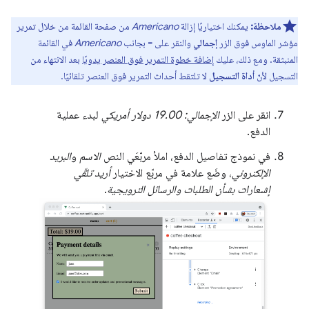
ملاحظة:
يمكنك اختياريًا إزالة
Americano
من صفحة القائمة من خلال تمرير
مؤشر الماوس فوق الزر
إجمالي
والنقر على
-
بجانب
Americano
في القائمة
المنبثقة. ومع ذلك، عليك
إضافة خطوة التمرير فوق العنصر يدويًا
بعد الانتهاء من
التسجيل لأنّ
أداة التسجيل
لا تلتقط أحداث التمرير فوق العنصر تلقائيًا.
انقر على الزر
الإجمالي: 19.00 دولار أمريكي
لبدء عملية
الدفع.
في نموذج تفاصيل الدفع، املأ مربّعَي النص
الاسم
و
البريد
الإلكتروني
، وضَع علامة في مربّع الاختيار
أريد تلقّي
إشعارات بشأن الطلبات والرسائل الترويجية
.