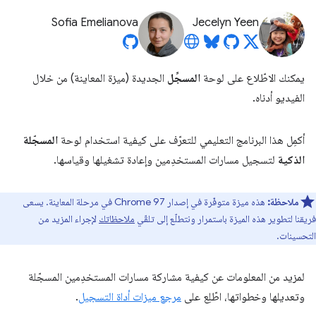
Sofia Emelianova
Jecelyn Yeen
يمكنك الاطّلاع على لوحة
المسجِّل
الجديدة (ميزة المعاينة) من خلال
الفيديو أدناه.
أكمِل هذا البرنامج التعليمي للتعرّف على كيفية استخدام لوحة
المسجّلة
الذكية
لتسجيل مسارات المستخدِمين وإعادة تشغيلها وقياسها.
ملاحظة:
هذه ميزة متوفّرة في إصدار Chrome 97 في مرحلة المعاينة. يسعى
فريقنا لتطوير هذه الميزة باستمرار ونتطلّع إلى تلقّي
ملاحظاتك
لإجراء المزيد من
التحسينات.
لمزيد من المعلومات عن كيفية مشاركة مسارات المستخدِمين المسجّلة
وتعديلها وخطواتها، اطّلِع على
مرجع ميزات أداة التسجيل
.