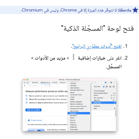
ملاحظة:
لا تتوفّر هذه الميزة إلا في Chrome، وليس في Chromium.
فتح لوحة "المسجّلة الذكية"
افتح "أدوات مطوّري البرامج"
.
انقر على
خيارات إضافية
>
مزيد من الأدوات
>
المسجِّل
.