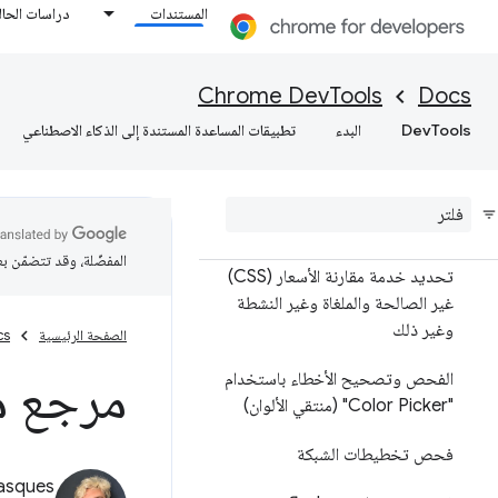
المستندات
دراسات الحال
العناصر
نظرة عامة
Chrome DevTools
Docs
نموذج كائن المستند (DOM)
DevTools
البدء
تطبيقات المساعدة المستندة إلى الذكاء الاصطناعي
CSS
عرض CSS وتغييره
المفضّلة، وقد تتضمّن ب
تحديد خدمة مقارنة الأسعار (CSS)
غير الصالحة والملغاة وغير النشطة
وغير ذلك
الصفحة الرئيسية
cs
مرجع ميز
الفحص وتصحيح الأخطاء باستخدام
"Color Picker" (منتقي الألوان)
فحص تخطيطات الشبكة
asques