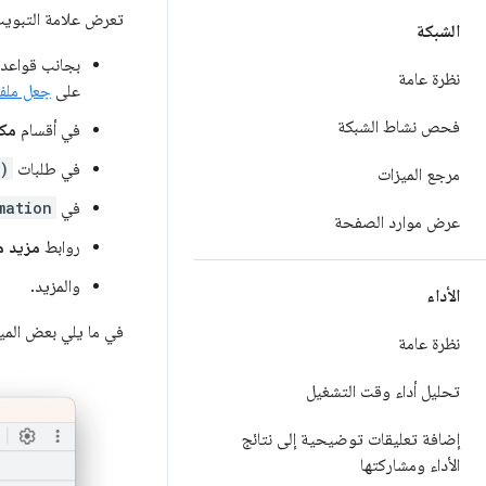
تعرض علامة التبوي
الشبكة
بجانب قواعد CSS، إلى صفحات الأنماط ومصادر CSS تفتح هذه الروابط ل
نظرة عامة
على
جعل ملف م
فحص نشاط الشبكة
في أقسام
مكت
في طلبات
)
مرجع الميزات
في
mation
عرض موارد الصفحة
روابط
مزيد م
والمزيد.
الأداء
في ما يلي بعض الميزا
نظرة عامة
تحليل أداء وقت التشغيل
إضافة تعليقات توضيحية إلى نتائج
الأداء ومشاركتها