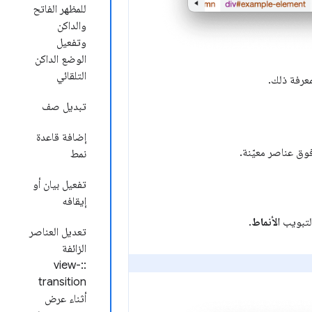
للمظهر الفاتح
والداكن
وتفعيل
الوضع الداكن
التلقائي
معرفة ذلك.
تبديل صف
إضافة قاعدة
وق عناصر معيّنة.
نمط
تفعيل بيان أو
إيقافه
الأنماط
.
تعديل العناصر
الزائفة
::view-
transition
أثناء عرض