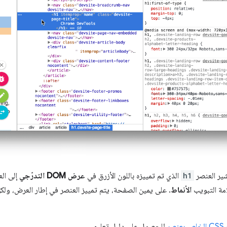
ير العنصر
h1
الذي تم تمييزه باللون الأزرق في
عرض DOM التدرّجي
إلى الع
امة التبويب
الأنماط
. على يمين الصفحة، يتم تمييز العنصر في إطار العرض، ول
صر
للحصول على دليل تعليمي.