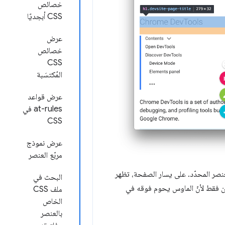
خصائص
CSS أبجديًا
عرض
خصائص
CSS
المُكتسَبة
عرض قواعد
at-rules في
CSS
عرض نموذج
مربّع العنصر
نصر المحدّد. على يسار الصفحة، تظهر
البحث في
كن فقط لأنّ الماوس يحوم فوقه في
ملف CSS
الخاص
بالعنصر