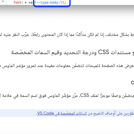
 بشكل مختلف. إذا لم تكن متأكدًا مما إذا كان المحتوى رابطًا، جرِّب النقر عليه ل
حديد وقيم السمات المخصّصة
تعرِض هذه الصفحة تلميحات تتضمّن معلومات مفيدة عند تمرير مؤشر الماوس ف
 CSS، مرِّر مؤشّر الماوس فوق اسم السمة في علامة التبويب
وّرين على أوصاف التلميح من
البيانات المخصّصة في VS Code
.