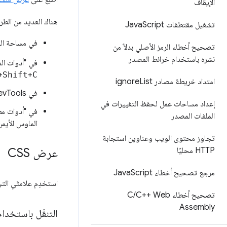
الإيقاف
هناك العديد من الطر
تشغيل مقتطفات Java
Script
في مساحة العر
تصحيح أخطاء الرمز الأصلي بدلاً من
نشره باستخدام خرائط المصدر
في "أدوات الم
+
Shift
+
C
امتداد خريطة مصادر ignore
List
في DevTools، انقر على العنصر في
إعداد مساحات عمل لحفظ التغييرات في
في "أدوات مط
الملفات المصدر
الماوس الأيمن
تجاوز محتوى الويب وعناوين استجابة
HTTP محليًا
عرض CSS
مرجع تصحيح أخطاء Java
Script
استخدِم علامتَي ال
تصحيح أخطاء C
C++ Web
/
Assembly
التنقّل باستخدام