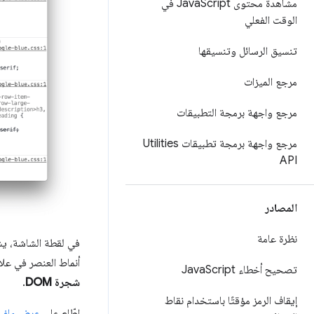
مشاهدة محتوى Java
Script في
الوقت الفعلي
تنسيق الرسائل وتنسيقها
مرجع الميزات
مرجع واجهة برمجة التطبيقات
مرجع واجهة برمجة تطبيقات Utilities
API
المصادر
نظرة عامة
في لقطة الشاشة، يش
أنماط العنصر في عل
تصحيح أخطاء Java
Script
شجرة DOM
.
إيقاف الرمز مؤقتًا باستخدام نقاط
اطّلِع على
عرض ملف CSS الخاص بعن