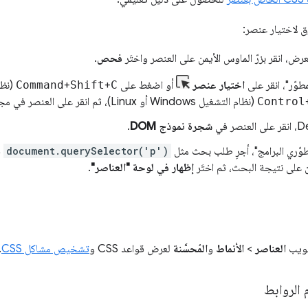
ق لاختيار عنصر:
ض، انقر بزرّ الماوس الأيمن على العنصر واختَر
فحص
.
طوّر"، انقر على
اختيار عنصر
أو اضغط على
C
+
Shift
+
Command
(نظام 
Control
(نظام التشغيل Windows أو Linux)، ثم انقر على العنصر في مجال العرض.
شجرة نموذج DOM
.
وّري البرامج"، أجرِ طلب بحث مثل
document.querySelector('p')
ف
 على نتيجة البحث، ثم اختَر
إظهار في لوحة "العناصر"
.
تبويب
العناصر
>
الأنماط
و
المُحسَّنة
لعرض قواعد CSS و
تشخيص مشاكل CSS
.
 الروابط