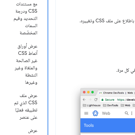
مع مستندات
CSS ودرجة
التحديد وقيم
السمات
المخصّصة
عرض أوراق
أنماط CSS
غير الصالحة
والملغاة وغير
النشطة
وغيرها
عرض ملف
CSS الذي تم
تطبيقه فعليًا
على عنصر
عرض