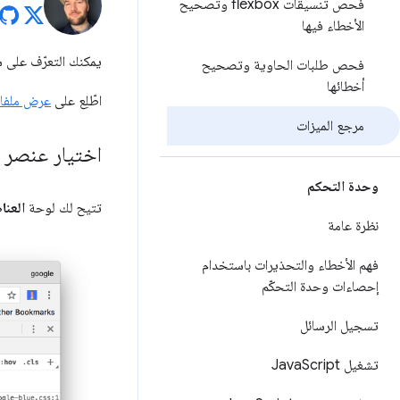
فحص تنسيقات flexbox وتصحيح
الأخطاء فيها
يمكنك التعرّف على سير عمل جديدة في
فحص طلبات الحاوية وتصحيح
أخطائها
اطّلِع على
عرض ملفات CSS وتغي
مرجع الميزات
اختيار عنصر
وحدة التحكم
تتيح لك لوحة
العنا
نظرة عامة
فهم الأخطاء والتحذيرات باستخدام
إحصاءات وحدة التحكّم
تسجيل الرسائل
تشغيل Java
Script