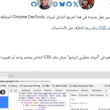
 هذا المرجع الشامل لميزات Chrome DevTools المتعلّقة باطلاع على ملف CSS وتغييره.
يرها
للتعرّف على الأساسيات.
صر
في "أدوات مطوّري البرامج" عرض ملف CSS الخاص بعنصر واحد أو تغييره في كل مرة.