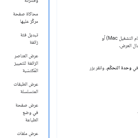
وفلترته
محاكاة صفحة
مركَّز عليها
تبديل فئة
التشغيل Mac) أو
زائفة
عرض العناصر
الزائفة للتمييز
ي
وحدة التحكّم
، وانقر بزر
المُكتسَبة
عرض الطبقات
المتسلسلة
عرض صفحة
في وضع
الطباعة
عرض ملفات