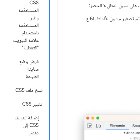
CSS
على سبيل المثال لا الحصر:
المستخدَمة
وغير
 تم تصغير جدول الأنماط، اطّلِع
المستخدَمة
باستخدام
علامة التبويب
"التغطية"
فرض وضع
معاينة
الطباعة
نسخ ملف CSS
تغيير CSS
إضافة تعريف
CSS إلى
عنصر