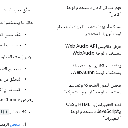
فهم مشاكل الأمان باستخدام لوحة
تحقَّق مما إذا كانت
"الأمان"
غالبًا ما يستخدم ال
محاكاة أجهزة استشعار الجهاز باستخدام
لوحة أجهزة الاستشعار
خطّ محلي لأد
خط ويب لرم
عرض مقاييس Web Audio API
باستخدام لوحة Web
Audio
يؤدي إيقاف الخطوط 
يمكنك محاكاة برامج المصادقة
تصحيح الأخط
باستخدام لوحة Web
Authn
.
التحقّق من 
فحص الصور المتحركة وتعديلها
اكتشاف أي اخ
باستخدام لوحة "الرسوم المتحركة"
يعرض Chrome هذه الجملة بخط Courier New إذا عثر على هذا الخط على جهازك.
تتبُّع التغييرات إلى HTML وCSS
وJava
Script باستخدام لوحة
محاكاة مصادر
al()
"التغييرات"
افحص
الجملة