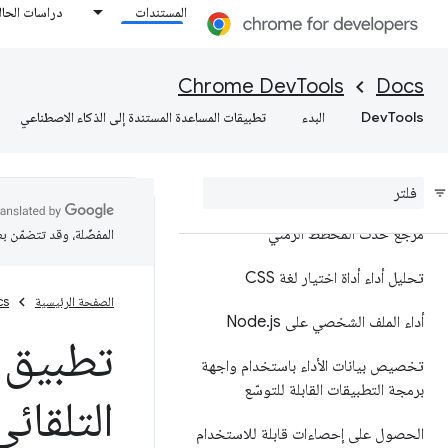
المستندات
دراسات الحال
نظرة عامة
تحليل أداء وقت التشغيل
Chrome DevTools
Docs
DevTools
البدء
تطبيقات المساعدة المستندة إلى الذكاء الاصطناعي
إضافة تعليقات توضيحية إلى نتائج
الأداء ومشاركتها
مرجع الميزات
مرجع حدث المخطط الزمني
المفضّلة، وقد تتضمّن ب
تحليل أداء أداة اختيار لغة CSS
الصفحة الرئيسية
cs
أداء الملف الشخصي على Node
js
.
تطبيق ت
تخصيص بيانات الأداء باستخدام واجهة
برمجة التطبيقات القابلة للتوسّع
التلقائ
الحصول على إحصاءات قابلة للاستخدام