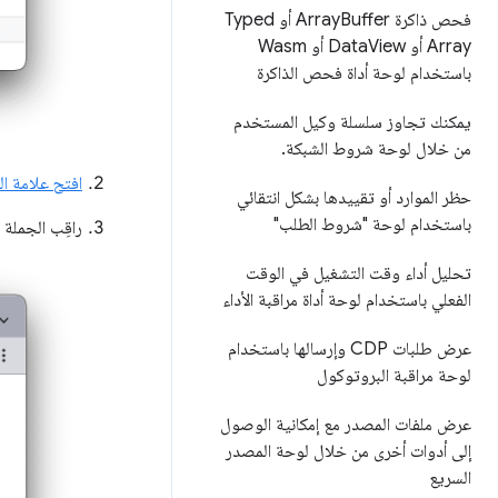
فحص ذاكرة Array
Buffer أو Typed
Array أو Data
View أو Wasm
باستخدام لوحة أداة فحص الذاكرة
يمكنك تجاوز سلسلة وكيل المستخدم
من خلال لوحة شروط الشبكة
.
افتح علامة ا
حظر الموارد أو تقييدها بشكل انتقائي
باستخدام لوحة "شروط الطلب"
راقِب الجملة في Roboto على
تحليل أداء وقت التشغيل في الوقت
الفعلي باستخدام لوحة أداة مراقبة الأداء
عرض طلبات CDP وإرسالها باستخدام
لوحة مراقبة البروتوكول
عرض ملفات المصدر مع إمكانية الوصول
إلى أدوات أخرى من خلال لوحة المصدر
السريع