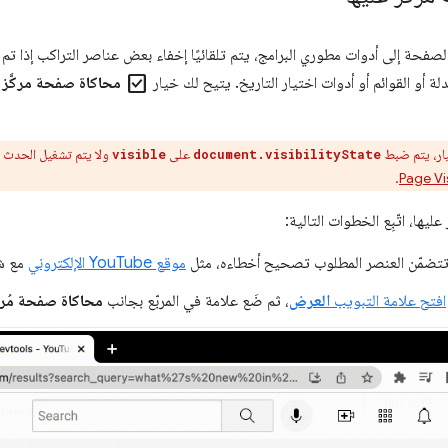
 الصفحة إلى أدوات مطوري البرامج، يتم تلقائيًا إخفاء بعض عناصر التراكب إذا ت
check_box
دلة أو القوائم أو أدوات اختيار التاريخ. يتيح لك خيار
محاكاة صفحة مركَّز 
يار، يتم ضبط
على
ولا يتم تشغيل الحدث
visible
document.visibilityState
.
Page Vis
ليها، اتّبِع الخطوات التالية:
تضمّن العنصر المطلوب تصحيح أخطاءه، مثل
موقع YouTube الإلكتروني
مع ش
افتح علامة التبويب
العرض
، ثم ضَع علامة في المربّع بجانب
محاكاة صفحة مُركّ