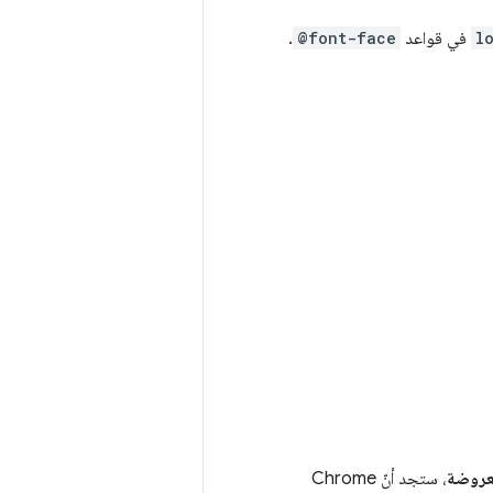
l
في قواعد
@font-face
.
عروضة
، ستجد أنّ Chrome