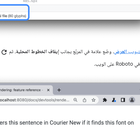
لتبويب
العرض
، وضَع علامة في المربّع بجانب
إيقاف الخطوط المحلية
، ثم
refresh
أ
 الويب.