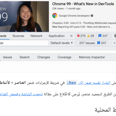
على
الخيار نفسه ضمن الزر
:hov
في شريط الإجراءات ضمن
العناصر
>
الأنماط
من الطرق لتجميد عنصر، يُرجى الاطّلاع على مقالة
تجميد الشاشة وفحص العناص
 المحلية