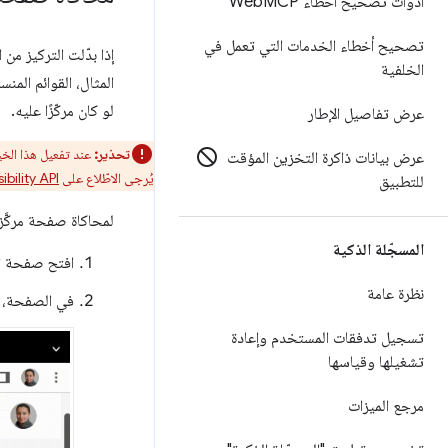
أدوات تصحيح أخطاء Web
MCP
تصحيح أخطاء الخدمات التي تعمل في
إذا بدّلت التركيز من
الخلفية
المثال، القوائم المنس
لو كان مركّزًا عليه.
عرض تفاصيل الإطار
تحذير:
عند تفعيل هذا الخ
عرض بيانات ذاكرة التخزين المؤقت
يُرجى الاطّلاع على
ibility API
للتطبيق
لمحاكاة صفحة مركَّز ع
المسجّلة الذكية
افتح صفحة ت
نظرة عامة
في الصفحة،
تسجيل تدفقات المستخدم وإعادة
تشغيلها وقياسها
مرجع الميزات