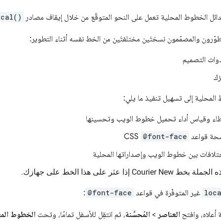
 بدائل الخطوط المحلية تعمل على النحو المتوقّع من خلال إيقاف مصادر
ocal()
مطوّرون والمصمّمون نسختَين مختلفتَين من الخط نفسه أثناء التطوير:
وات التصميم
زك
المحلية إلى تسهيل تنفيذ ما يلي:
اء وقياس أداء تحميل خطوط الويب وتحسينها
صحة قواعد
@font-face
CSS
تلافات بين خطوط الويب وإصداراتها المحلية
loc
غير المتوفّرة في قواعد
@font-face
:
 أعلاه، وافتح
العناصر
>
المُحسَّنة
، ثم انتقِل للأسفل تمامًا، وتحت
الخطوط الم