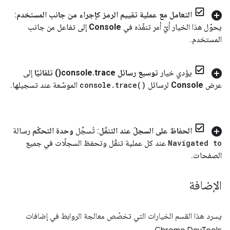
التعامل مع عملية تقييم الرمز كإجراء من جانب المستخدم
:
يحوّل هذا الخيار أيّ أمر تنفّذه في
Console
إلى تفاعل من جانب
المستخدم
.
يؤدي خيار
توسيع رسائل console
trace(
.
) تلقائيًا
إلى
عرض
Console
لرسائل
)
trace(
.
console
الموسّعة عند تسجيلها
.
الحفاظ على السجلّ عند التنقّل
: تُسجِّل
وحدة التحكّم
رسالة
Navigated to
عند كل عملية تنقّل وتحفظ السجلّات في جميع
الصفحات
.
الإضافة
يسرد هذا القسم الخيارات التي تخصّص معالجة الروابط في إضافات