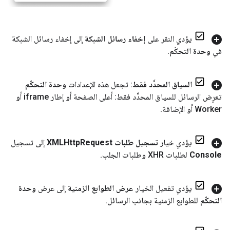
يؤدي النقر على
إخفاء رسائل الشبكة
إلى إخفاء رسائل الشبكة
في
وحدة التحكّم
.
السياق المحدَّد فقط
: تجعل هذه الإعدادات
وحدة التحكّم
تعرِض الرسائل للسياق المحدَّد فقط: أعلى الصفحة أو إطار iframe أو
Worker أو الإضافة
.
يؤدي خيار
تسجيل طلبات XMLHttp
Request
إلى تسجيل
Console
لطلبات XHR وطلبات الجلب
.
يؤدي تفعيل الخيار
عرض الطوابع الزمنية
إلى عرض
وحدة
التحكّم
للطوابع الزمنية بجانب الرسائل
.