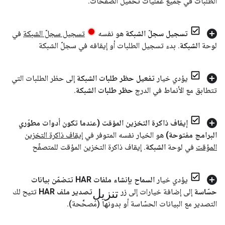
الطلبات في جميع عمليات تحميل الصفحات
.
تسجيل سجلّ الشبكة
هو نفسه
تسجيل سجلّ الشبكة
في
لوحة
الشبكة
.
بدء تسجيل الطلبات أو إيقافه في سجلّ الشبكة
يؤدي خيار
تفعيل حظر طلبات الشبكة
إلى حظر الطلبات التي
تتطابق مع الأنماط في الدرج
حظر طلبات الشبكة
.
إيقاف ذاكرة التخزين المؤقت (عندما تكون أدوات مطوّري
البرامج مفتوحة)
هو الخيار نفسه المتوفر في
إيقاف ذاكرة التخزين
المؤقت
في لوحة
الشبكة
.
إيقاف ذاكرة التخزين المؤقت للمتصفّح
يؤدي خيار
السماح بإنشاء ملفات HAR تتضمّن بيانات
تنزيل
حسّاسة
إلى إضافة خيارات إلى زر
تصدير ملف HAR
تتيح لك
التصدير مع البيانات الحسّاسة أو بدونها (مُصحَّحة)
.