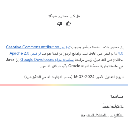
هل كان المحتوى مفيدًا؟
إنّ محتوى هذه الصفحة مرخّص بموجب
ترخيص Creative Commons Attribution
4.0‏
ما لم يُنصّ على خلاف ذلك، ونماذج الرموز مرخّصة بموجب
ترخيص Apache 2.0‏
.
للاطّلاع على التفاصيل، يُرجى مراجعة
سياسات موقع Google Developers‏
. إنّ Java
هي علامة تجارية مسجَّلة لشركة Oracle و/أو شركائها التابعين.
تاريخ التعديل الأخير: 2024-07-16 (حسب التوقيت العالمي المتفَّق عليه)
مساهمة
الإبلاغ عن خطأ
الاطّلاع على المشاكل المفتوحة