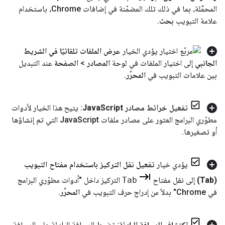
المحمَّلة، بما في ذلك تلك المضمّنة في إضافات Chrome، باستخدام
علامة التبويب
بحث
.
يؤدي الخيار
عرض الملفات تلقائيًا في الشريط
الجانبي
إلى اختيار الملفات في لوحة
المصادر
>
الصفحة
عند التبديل
بين علامات التبويب في
المحرِّر
.
تفعيل خرائط مصادر Java
Script
: يتيح هذا الخيار لأدوات
مطوّري البرامج العثور على مصادر ملفات Java
Script التي تم إنشاؤها
أو تصغيرها
.
يؤدي خيار
تفعيل نقل التركيز باستخدام مفتاح التبويب
(Tab)
إلى نقل مفتاح
Tab
التركيز داخل "أدوات مطوّري البرامج
في Chrome" بدلاً من إدراج حرف التبويب في
المحرِّر
.
اكتشاف المسافة البادئة
: تضبط المسافة البادئة على المسافة