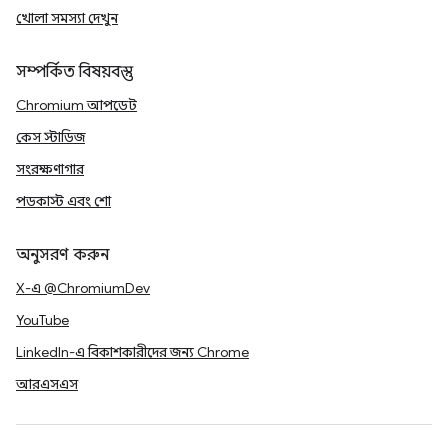
খোলা সমস্যা দেখুন
সম্পর্কিত বিষয়বস্তু
Chromium আপডেট
কেস স্টাডিজ
সংরক্ষণাগার
পডকাস্ট এবং শো
অনুসরণ করুন
X-এ @ChromiumDev
YouTube
LinkedIn-এ বিকাশকারীদের জন্য Chrome
আরএসএস