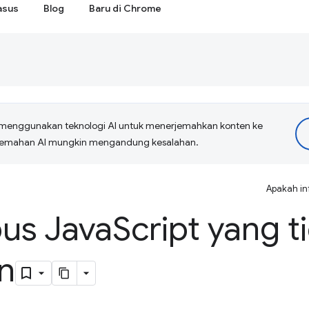
asus
Blog
Baru di Chrome
menggunakan teknologi AI untuk menerjemahkan konten ke
erjemahan AI mungkin mengandung kesalahan.
Apakah in
us Java
Script yang t
n