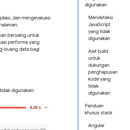
digunakan
Mendeteksi
ilasi, dan mengevaluasi
JavaScript
 halaman.
yang tidak
akan bersaing untuk
digunakan
kasi performa yang
ng-buang data bagi
Alat build
untuk
dukungan
penghapusan
kode yang
tidak
 tidak digunakan:
digunakan
Panduan
khusus stack
Angular