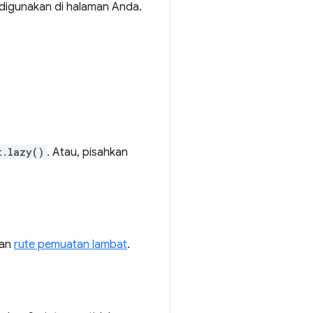
digunakan di halaman Anda.
t.lazy()
. Atau, pisahkan
kan
rute pemuatan lambat
.