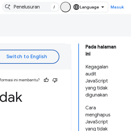
/
Masuk
Pada halaman
ini
Kegagalan
audit
formasi ini membantu?
JavaScript
yang tidak
idak
digunakan
Cara
menghapus
JavaScript
yang tidak