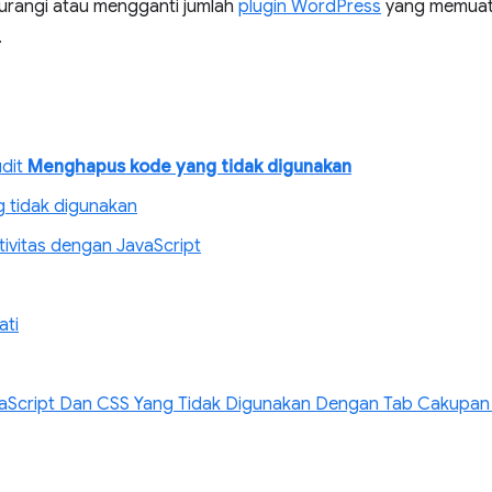
rangi atau mengganti jumlah
plugin WordPress
yang memuat 
.
udit
Menghapus kode yang tidak digunakan
 tidak digunakan
ivitas dengan JavaScript
ti
Script Dan CSS Yang Tidak Digunakan Dengan Tab Cakupan