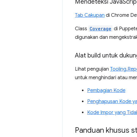
Mendeteksi Java
Scrip
Tab Cakupan
di Chrome Dev
Class
Coverage
di Puppet
digunakan dan mengekstrak
Alat build untuk duk
Lihat pengujian
Tooling.Rep
untuk menghindari atau me
Pembagian Kode
Penghapusan Kode ya
Kode Impor yang Tida
Panduan khusus s