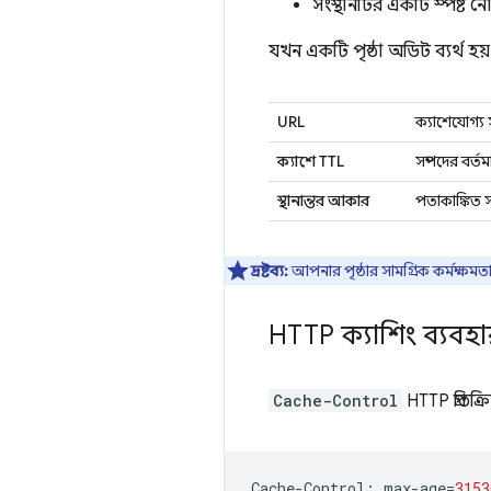
সংস্থানটির একটি স্পষ্ট ন
যখন একটি পৃষ্ঠা অডিট ব্যর্থ
URL
ক্যাশেযোগ্য 
ক্যাশে TTL
সম্পদের বর্ত
স্থানান্তর আকার
পতাকাঙ্কিত 
দ্রষ্টব্য:
আপনার পৃষ্ঠার সামগ্রিক কর্মক্ষম
HTTP ক্যাশিং ব্যবহার
Cache-Control
HTTP প্রতিক
Cache
-
Control
:
max
-
age
=
3153