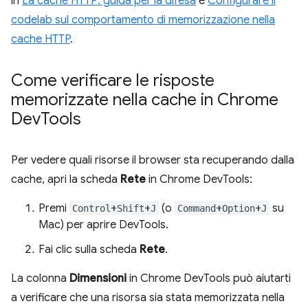
in
La cache HTTP: guida per la difesa
e
Configurare il
codelab sul comportamento di memorizzazione nella
cache HTTP
.
Come verificare le risposte
memorizzate nella cache in Chrome
Dev
Tools
Per vedere quali risorse il browser sta recuperando dalla
cache, apri la scheda
Rete
in Chrome DevTools:
Premi
+
+
(o
+
+
su
Control
Shift
J
Command
Option
J
Mac) per aprire DevTools.
Fai clic sulla scheda
Rete
.
La colonna
Dimensioni
in Chrome DevTools può aiutarti
a verificare che una risorsa sia stata memorizzata nella