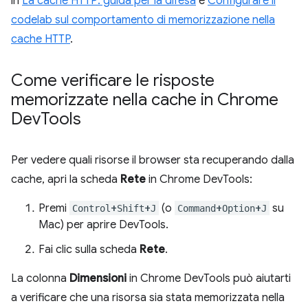
in
La cache HTTP: guida per la difesa
e
Configurare il
codelab sul comportamento di memorizzazione nella
cache HTTP
.
Come verificare le risposte
memorizzate nella cache in Chrome
Dev
Tools
Per vedere quali risorse il browser sta recuperando dalla
cache, apri la scheda
Rete
in Chrome DevTools:
Premi
+
+
(o
+
+
su
Control
Shift
J
Command
Option
J
Mac) per aprire DevTools.
Fai clic sulla scheda
Rete
.
La colonna
Dimensioni
in Chrome DevTools può aiutarti
a verificare che una risorsa sia stata memorizzata nella