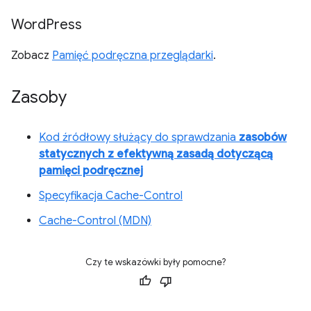
Word
Press
Zobacz
Pamięć podręczna przeglądarki
.
Zasoby
Kod źródłowy służący do sprawdzania
zasobów
statycznych z efektywną zasadą dotyczącą
pamięci podręcznej
Specyfikacja Cache-Control
Cache-Control (MDN)
Czy te wskazówki były pomocne?