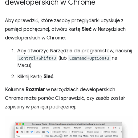
deweloperskich w Chrome
Aby sprawdzić, które zasoby przeglądarki uzyskuje z
pamięci podręcznej, otwórz kartę
Sieć
w Narzędziach
deweloperskich w Chrome:
Aby otworzyć Narzędzia dla programistów, naciśnij
+
+
(lub
+
+
na
Control
Shift
J
Command
Option
J
Macu).
Kliknij kartę
Sieć
.
Kolumna
Rozmiar
w narzędziach deweloperskich
Chrome może pomóc Ci sprawdzić, czy zasób został
zapisany w pamięci podręcznej: