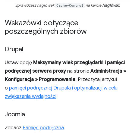
Sprawdzasz nagłówek
Cache-Control
na karcie
Nagłówki
.
Wskazówki dotyczące
poszczególnych zbiorów
Drupal
Ustaw opcję
Maksymalny wiek przeglądarki i pamięci
podręcznej serwera proxy
na stronie
Administracja »
Konfiguracja » Programowanie
. Przeczytaj artykuł
o
pamięci podręcznej Drupala i optymalizacji w celu
zwiększenia wydajności
.
Joomla
Zobacz
Pamięć podręczna
.