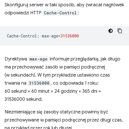
Skonfiguruj serwer w taki sposób, aby zwracał nagłówek
odpowiedzi HTTP
Cache-Control
:
Cache
-
Control
:
max
-
age
=
31536000
Dyrektywa
max-age
informuje przeglądarkę, jak długo
ma przechowywać zasób w pamięci podręcznej
(w sekundach). W tym przykładzie ustawiono czas
trwania na
31536000
, co odpowiada 1 roku:
60 sekund × 60 minut × 24 godziny × 365 dni =
31536000 sekund.
Niezmieniające się zasoby statyczne powinny być
przechowywane w pamięci podręcznej przez długi czas,
na przykład przez rok lub dłużej.