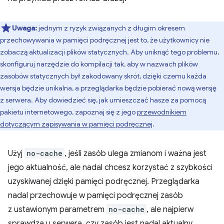
Uwaga:
jednym z ryzyk związanych z długim okresem
przechowywania w pamięci podręcznej jest to, że użytkownicy nie
zobaczą aktualizacji plików statycznych. Aby uniknąć tego problemu,
skonfiguruj narzędzie do kompilacji tak, aby w nazwach plików
zasobów statycznych był zakodowany skrót, dzięki czemu każda
wersja będzie unikalna, a przeglądarka będzie pobierać nową wersję
z serwera. Aby dowiedzieć się, jak umieszczać hasze za pomocą
pakietu internetowego, zapoznaj się z jego
przewodnikiem
dotyczącym zapisywania w pamięci podręcznej
.
Użyj
no-cache
, jeśli zasób ulega zmianom i ważna jest
jego aktualność, ale nadal chcesz korzystać z szybkości
uzyskiwanej dzięki pamięci podręcznej. Przeglądarka
nadal przechowuje w pamięci podręcznej zasób
z ustawionym parametrem
no-cache
, ale najpierw
sprawdza u serwera, czy zasób jest nadal aktualny.