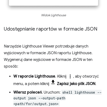
Widok Lighthouse
Udostępnianie raportów w formacie JSON
Narzędzie Lighthouse Viewer potrzebuje danych
wyjściowych w formacie JSON raportu Lighthouse.
Wygeneruj dane wyjściowe w formacie JSON w ten
sposób:
more_vert
W raporcie Lighthouse
. Kliknij
, aby otworzyć
menu, a potem kliknij
Zapisz jako plik JSON
.
Wiersz poleceń
. Uruchom:
shell lighthouse --
output json --output-path
<path/for/output.json>