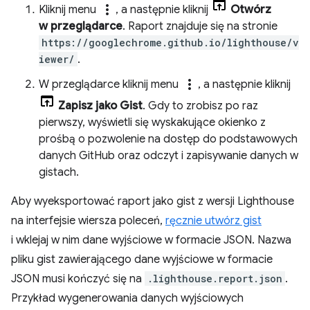
more_vert
Kliknij menu
, a następnie kliknij
Otwórz
w przeglądarce
. Raport znajduje się na stronie
https://googlechrome.github.io/lighthouse/v
iewer/
.
more_vert
W przeglądarce kliknij menu
, a następnie kliknij
Zapisz jako Gist
. Gdy to zrobisz po raz
pierwszy, wyświetli się wyskakujące okienko z
prośbą o pozwolenie na dostęp do podstawowych
danych GitHub oraz odczyt i zapisywanie danych w
gistach.
Aby wyeksportować raport jako gist z wersji Lighthouse
na interfejsie wiersza poleceń,
ręcznie utwórz gist
i wklejaj w nim dane wyjściowe w formacie JSON. Nazwa
pliku gist zawierającego dane wyjściowe w formacie
JSON musi kończyć się na
.lighthouse.report.json
.
Przykład wygenerowania danych wyjściowych