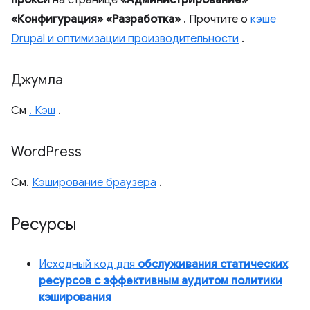
прокси
на странице
«Администрирование»
«Конфигурация» «Разработка»
. Прочтите о
кэше
Drupal и оптимизации производительности
.
Джумла
См
. Кэш
.
Word
Press
См.
Кэширование браузера
.
Ресурсы
Исходный код для
обслуживания статических
ресурсов с эффективным аудитом политики
кэширования