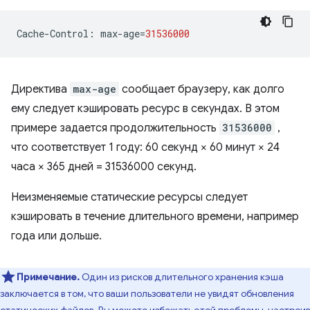
Cache
-
Control
:
max
-
age
=
31536000
Директива
max-age
сообщает браузеру, как долго
ему следует кэшировать ресурс в секундах. В этом
примере задается продолжительность
31536000
,
что соответствует 1 году: 60 секунд × 60 минут × 24
часа × 365 дней = 31536000 секунд.
Неизменяемые статические ресурсы следует
кэшировать в течение длительного времени, например
года или дольше.
Примечание.
Один из рисков длительного хранения кэша
заключается в том, что ваши пользователи не увидят обновления
статических файлов. Вы можете избежать этой проблемы, настроив