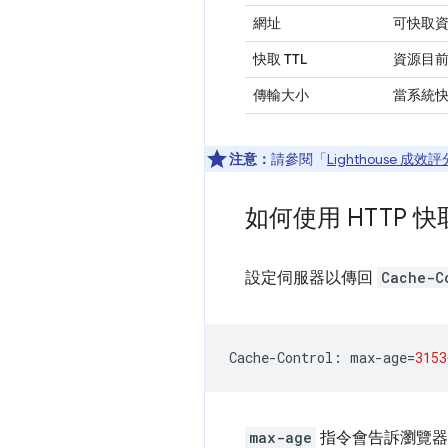
網址
可快取
快取 TTL
資源目
傳輸大小
當系統
注意：
請參閱「
Lighthouse 成效評
如何使用 HTTP
設定伺服器以傳回
Cache-C
Cache
-
Control
:
max
-
age
=
3153
max-age
指令會告訴瀏覽器