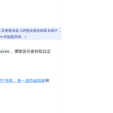
工具將雜湊嵌入靜態資產的檔案名稱中，
k 的
快取
指南。)
cache
。瀏覽器仍會快取設定
TTP 快取：第一道防線指南
和