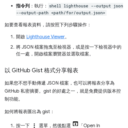
指令列
：執行：
shell lighthouse --output json
--output-path <path/for/output.json>
如要查看報表資料，請按照下列步驟操作：
開啟
Lighthouse Viewer
。
將 JSON 檔案拖曳至檢視器，或是按一下檢視器中的
任一處，開啟檔案瀏覽器並選取檔案。
以 Git
Hub Gist 格式分享報表
如果您不想手動傳遞 JSON 檔案，也可以將報表分享為
GitHub 私密摘要。gist 的好處之一，就是免費提供版本控
制功能。
如何將報表匯出為 gist：
more_vert
按一下
選單，然後點選
「Open In