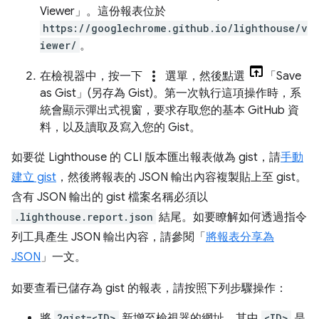
Viewer」
。這份報表位於
https://googlechrome.github.io/lighthouse/v
iewer/
。
more_vert
在檢視器中，按一下
選單，然後點選
「Save
as Gist」(另存為 Gist)
。第一次執行這項操作時，系
統會顯示彈出式視窗，要求存取您的基本 GitHub 資
料，以及讀取及寫入您的 Gist。
如要從 Lighthouse 的 CLI 版本匯出報表做為 gist，請
手動
建立 gist
，然後將報表的 JSON 輸出內容複製貼上至 gist。
含有 JSON 輸出的 gist 檔案名稱必須以
.lighthouse.report.json
結尾。如要瞭解如何透過指令
列工具產生 JSON 輸出內容，請參閱「
將報表分享為
JSON
」一文。
如要查看已儲存為 gist 的報表，請按照下列步驟操作：
將
?gist=<ID>
新增至檢視器的網址，其中
<ID>
是