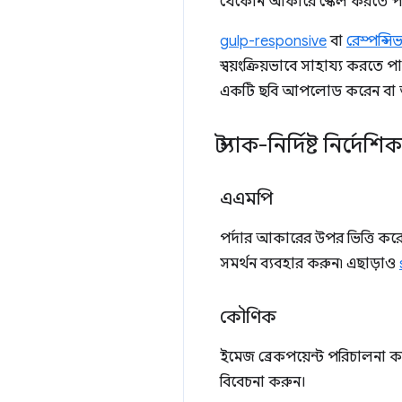
যেকোন আকারে স্কেল করতে 
gulp-responsive
বা
রেস্পন্স
স্বয়ংক্রিয়ভাবে সাহায্য কর
একটি ছবি আপলোড করেন বা আ
স্ট্যাক-নির্দিষ্ট নির্দেশিক
এএমপি
পর্দার আকারের উপর ভিত্তি করে 
সমর্থন ব্যবহার করুন৷ এছাড়াও
কৌণিক
ইমেজ ব্রেকপয়েন্ট পরিচালনা
বিবেচনা করুন।