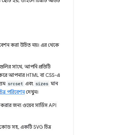
 ছোট হয়, তাহলে চিত্রটি অডিট
পরিবেশন করা উচিত নয়। এর থেকে
রগুলির সাথে, আপনি প্রতিটি
যবহার করে আপনার HTML বা CSS-এ
্তম
srcset
এবং
sizes
মান
 চিত্র পরিবেশন
দেখুন।
ার জন্য ওয়েব সার্ভিস API
কোড সহ, একটি SVG চিত্র