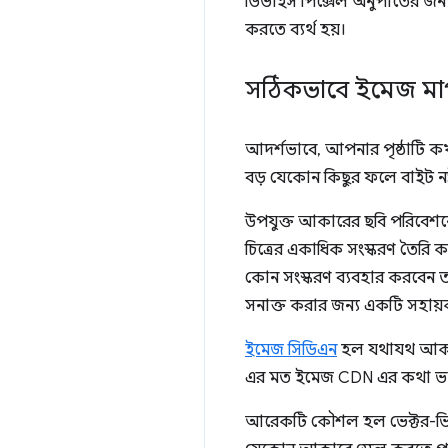
ডিভাইস পিক্সেল অনুপাতের জন্য
করতে ব্যর্থ হয়।
সঠিকভাবে ইমেজ ম
আদর্শভাবে, আপনার পৃষ্ঠাটি কখন
বড় যেকোন কিছুর ফলে বাইট নষ্
উপযুক্ত আকারের ছবি পরিবেশনের 
চিত্রের একাধিক সংস্করণ তৈরি 
কোন সংস্করণ ব্যবহার করবেন তা ন
সনাক্ত করার জন্য একটি সহায়ক
ইমেজ সিডিএন
হল যথাযথ আকারে
এর মত ইমেজ CDN এর কথা ভা
আরেকটি কৌশল হল ভেক্টর-ভিত্