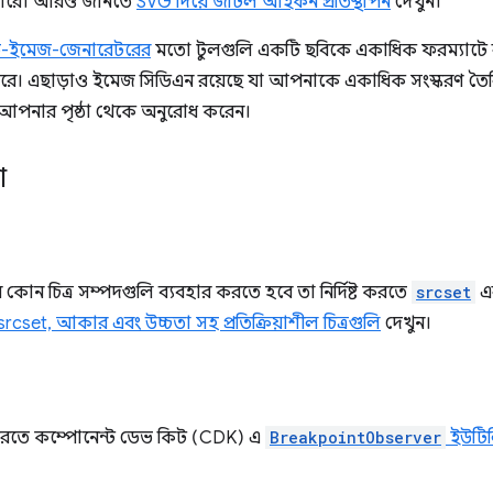
পারে। আরও জানতে
SVG দিয়ে জটিল আইকন প্রতিস্থাপন
দেখুন।
িভ-ইমেজ-জেনারেটরের
মতো টুলগুলি একটি ছবিকে একাধিক ফরম্যাটে রূপা
তে পারে। এছাড়াও ইমেজ সিডিএন রয়েছে যা আপনাকে একাধিক সংস্করণ ত
পনার পৃষ্ঠা থেকে অনুরোধ করেন।
া
কোন চিত্র সম্পদগুলি ব্যবহার করতে হবে তা নির্দিষ্ট করতে
srcset
এ
srcset, আকার এবং উচ্চতা সহ প্রতিক্রিয়াশীল চিত্রগুলি
দেখুন।
 করতে কম্পোনেন্ট ডেভ কিট (CDK) এ
BreakpointObserver
ইউটিল