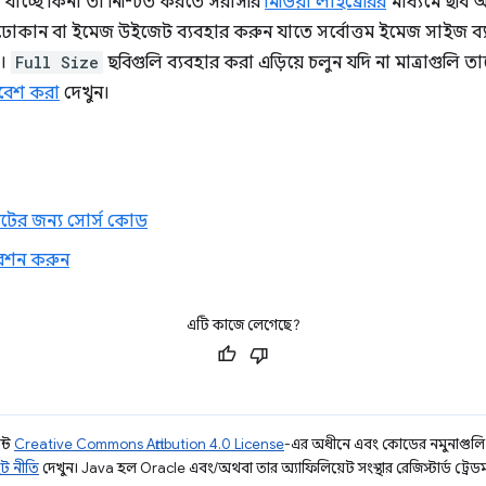
 যাচ্ছে কিনা তা নিশ্চিত করতে সরাসরি
মিডিয়া লাইব্রেরির
মাধ্যমে ছব
 ঢোকান বা ইমেজ উইজেট ব্যবহার করুন যাতে সর্বোত্তম ইমেজ সাইজ ব্যবহ
)।
Full Size
ছবিগুলি ব্যবহার করা এড়িয়ে চলুন যদি না মাত্রাগুলি তাদ
নিবেশ করা
দেখুন।
ের জন্য সোর্স কোড
বেশন করুন
এটি কাজে লেগেছে?
ন্ট
Creative Commons Attribution 4.0 License
-এর অধীনে এবং কোডের নমুনাগুল
ট নীতি
দেখুন। Java হল Oracle এবং/অথবা তার অ্যাফিলিয়েট সংস্থার রেজিস্টার্ড ট্রেডমা