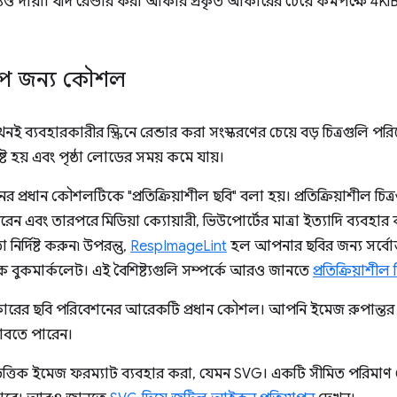
ও দায়ী। যদি রেন্ডার করা আকার প্রকৃত আকারের চেয়ে কমপক্ষে 4KiB
াপ জন্য কৌশল
ই ব্যবহারকারীর স্ক্রিনে রেন্ডার করা সংস্করণের চেয়ে বড় চিত্রগুলি 
ট হয় এবং পৃষ্ঠা লোডের সময় কমে যায়।
প্রধান কৌশলটিকে "প্রতিক্রিয়াশীল ছবি" বলা হয়। প্রতিক্রিয়াশীল চিত্
করেন এবং তারপরে মিডিয়া ক্যোয়ারী, ভিউপোর্টের মাত্রা ইত্যাদি ব্
ির্দিষ্ট করুন৷ উপরন্তু,
RespImageLint
হল আপনার ছবির জন্য সর্বোত
 বুকমার্কলেট। এই বৈশিষ্ট্যগুলি সম্পর্কে আরও জানতে
প্রতিক্রিয়াশীল
র ছবি পরিবেশনের আরেকটি প্রধান কৌশল। আপনি ইমেজ রুপান্তর কর
বতে পারেন।
তিক ইমেজ ফরম্যাট ব্যবহার করা, যেমন SVG। একটি সীমিত পরিমাণ 