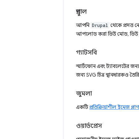
ড্রুপাল
আপনি
Drupal
থেকে প্রদত্ত 
আপলোড করা ভিউ মোড, ভিউ বা ই
গ্যাটসবি
স্মার্টফোন এবং ট্যাবলেটের জ
জন্য SVG চিত্র স্থানধারকও তৈ
জুমলা
একটি
প্রতিক্রিয়াশীল ইমেজ প্লা
ওয়ার্ডপ্রেস