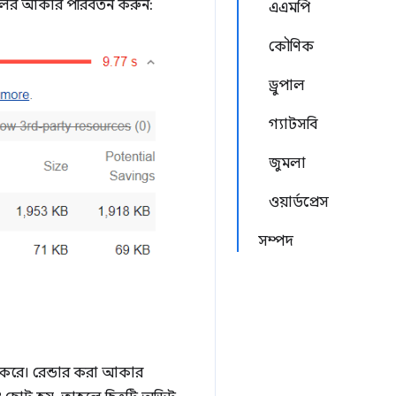
গুলির আকার পরিবর্তন করুন:
এএমপি
কৌণিক
ড্রুপাল
গ্যাটসবি
জুমলা
ওয়ার্ডপ্রেস
সম্পদ
া করে। রেন্ডার করা আকার