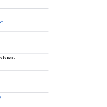
nt
-element
s