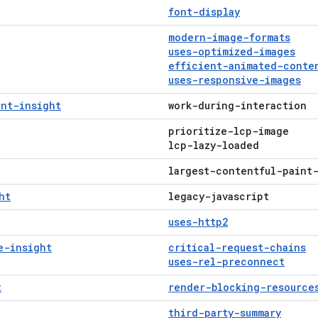
font-display
modern-image-formats
uses-optimized-images
efficient-animated-conte
uses-responsive-images
int-insight
work-during-interaction
prioritize-lcp-image
lcp-lazy-loaded
largest-contentful-paint
ht
legacy-javascript
uses-http2
e-insight
critical-request-chains
uses-rel-preconnect
t
render-blocking-resource
third-party-summary