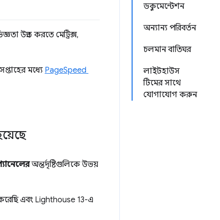
ডকুমেন্টেশন
অন্যান্য পরিবর্তন
া উন্নত করতে মেট্রিক্স,
চলমান বাতিঘর
প্তাহের মধ্যে
PageSpeed ​​
লাইটহাউস
টিমের সাথে
যোগাযোগ করুন
হয়েছে
প্যানেলের
অন্তর্দৃষ্টিগুলিকে উভয়
তন করেছি এবং Lighthouse 13-এ