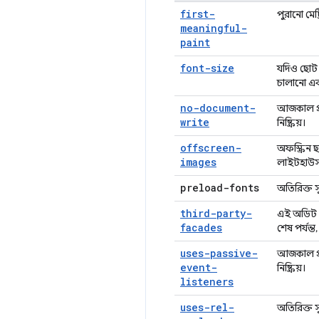
first-
পুরানো মেট্
meaningful-
paint
font-size
যদিও ছোট 
চালানো এবং
no-document-
আজকাল প্রথ
write
নিষ্ক্রিয়।
offscreen-
অফস্ক্রিন 
images
লাইটহাউস 
preload-fonts
অতিরিক্ত স
third-party-
এই অডিট স
facades
শেষ পর্যন
uses-passive-
আজকাল প্রথ
event-
নিষ্ক্রিয়।
listeners
uses-rel-
অতিরিক্ত স