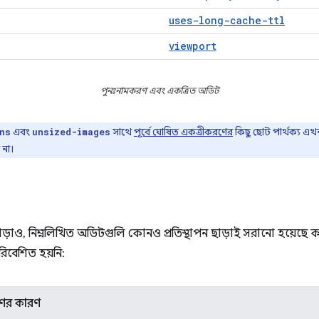
uses-long-cache-ttl
viewport
পুনঃনামকরণ এবং একত্রিত অডিট
এবং
সাথে
পূর্বে ঘোষিত একত্রীকরণের
কিছু ছোট পার্থক্য এ
ns
unsized-images
 না।
 ছাড়াও, নিম্নলিখিত অডিটগুলি কোনও প্রতিস্থাপন ছাড়াই সরানো হয়েছে
িবেশিত হয়নি:
ের কারণ