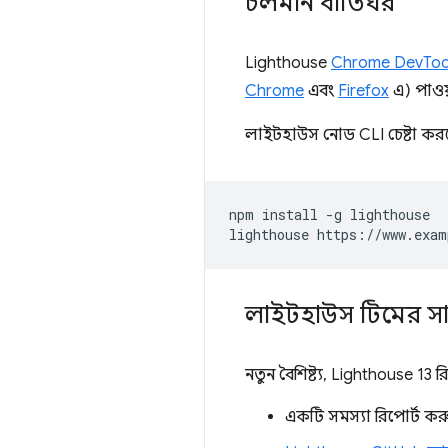
চলমান বাতিঘর
Lighthouse
Chrome DevToo
Chrome
এবং
Firefox
এ) পাওয়
লাইটহাউস নোড CLI চেষ্টা করতে
npm install -g lighthouse

লাইটহাউস টিমের স
নতুন বৈশিষ্ট্য, Lighthouse 13
একটি সমস্যা রিপোর্ট কর