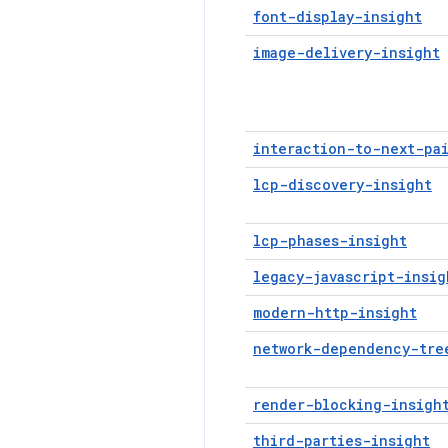
font-display-insight
image-delivery-insight
interaction-to-next-pa
lcp-discovery-insight
lcp-phases-insight
legacy-javascript-insig
modern-http-insight
network-dependency-tre
render-blocking-insigh
third-parties-insight