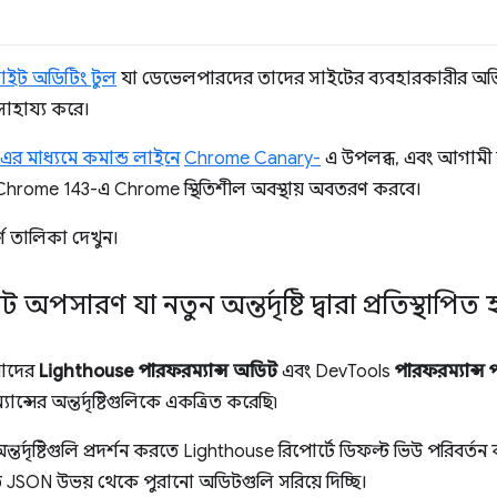
াইট অডিটিং টুল
যা ডেভেলপারদের তাদের সাইটের ব্যবহারকারীর অভিজ্ঞত
 সাহায্য করে।
র মাধ্যমে কমান্ড লাইনে
Chrome Canary-
এ উপলব্ধ, এবং আগামী স
Chrome 143-এ Chrome স্থিতিশীল অবস্থায় অবতরণ করবে।
র্ণ তালিকা দেখুন।
ট অপসারণ যা নতুন অন্তর্দৃষ্টি দ্বারা প্রতিস্থাপিত 
াদের
Lighthouse পারফরম্যান্স অডিট
এবং DevTools
পারফরম্যান্স 
্সের অন্তর্দৃষ্টিগুলিকে একত্রিত করেছি৷
র্দৃষ্টিগুলি প্রদর্শন করতে Lighthouse রিপোর্টে ডিফল্ট ভিউ পরিবর্
িত JSON উভয় থেকে পুরানো অডিটগুলি সরিয়ে দিচ্ছি।