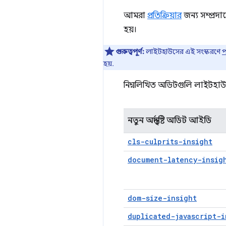
আমরা
প্রতিক্রিয়ার
জন্য সম্প্রদা
হয়।
গুরুত্বপূর্ণ:
লাইটহাউসের এই সংস্করণে
প
হয়.
নিম্নলিখিত অডিটগুলি লাইটহাউস
নতুন অন্তর্দৃষ্টি অডিট আইডি
cls-culprits-insight
document-latency-insig
dom-size-insight
duplicated-javascript-i