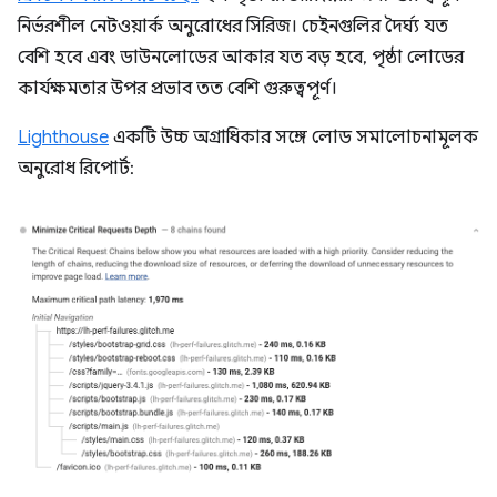
নির্ভরশীল নেটওয়ার্ক অনুরোধের সিরিজ। চেইনগুলির দৈর্ঘ্য যত
বেশি হবে এবং ডাউনলোডের আকার যত বড় হবে, পৃষ্ঠা লোডের
কার্যক্ষমতার উপর প্রভাব তত বেশি গুরুত্বপূর্ণ।
Lighthouse
একটি উচ্চ অগ্রাধিকার সঙ্গে লোড সমালোচনামূলক
অনুরোধ রিপোর্ট: