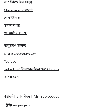
সম্পর্কিত বিষয়বস্তু
Chromium আপডেট
কেস স্টাডিজ
সংরক্ষণাগার
পডকাস্ট এবং শো
অনুসরণ করুন
X-এ @ChromiumDev
YouTube
LinkedIn-এ বিকাশকারীদের জন্য Chrome
আরএসএস
শর্তাবলী
গোপনীয়তা
Manage cookies