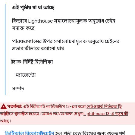
এই পৃষ্ঠায় যা যা আছে
কিভাবে Lighthouse সমালোচনামূলক অনুরোধ চেইন
সনাক্ত করে
পারফরম্যান্সের উপর সমালোচনামূলক অনুরোধ চেইনের
প্রভাব কীভাবে কমানো যায়
স্ট্যাক-নির্দিষ্ট নির্দেশিকা
ম্যাজেন্টো
সম্পদ
সতর্কতা:
এই নিরীক্ষাটি লাইটহাউস 13-এর মতো
নেটওয়ার্ক নির্ভরতা ট্রি
অন্তর্দৃষ্টিতে স্থানান্তরিত হয়েছে। আরও তথ্যের জন্য দেখুন
Lighthouse 13-এ নতুন কী
আছে
।
ক্রিটিকাল রিকোয়েস্ট চেইন
হল পৃষ্ঠা রেন্ডারিংয়ের জন্য গুরুত্বপূর্ণ