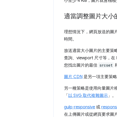
小至少 4 KiB，圖片就會稽
適當調整圖片大小
理想情況下，網頁放送的圖
時間。
放送適當大小圖片的主要策
查詢、viewport 尺寸等，
您找出圖片的最佳
srcset
圖片 CDN
是另一項主要策略，
另一種策略是使用向量圖片格
「
以 SVG 取代複雜圖示
」。
gulp-responsive
或
respons
在上傳圖片或從網頁要求圖