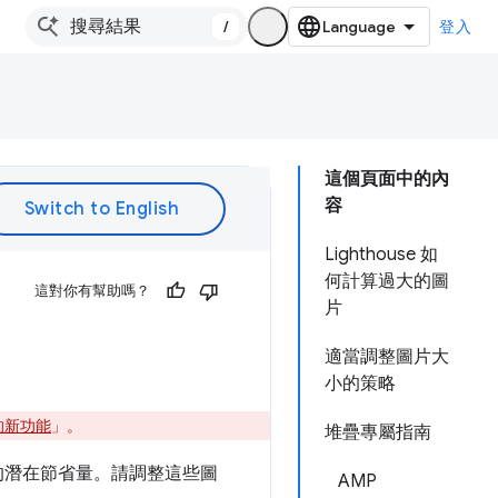
/
登入
這個頁面中的內
容
Lighthouse 如
何計算過大的圖
這對你有幫助嗎？
片
適當調整圖片大
小的策略
3 的新功能
」。
堆疊專屬指南
的潛在節省量。請調整這些圖
AMP