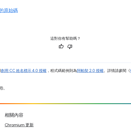
的原始碼
這對你有幫助嗎？
用
創用 CC 姓名標示 4.0 授權
，程式碼範例則為
阿帕契 2.0 授權
。詳情請參閱《
間)。
相關內容
Chromium 更新